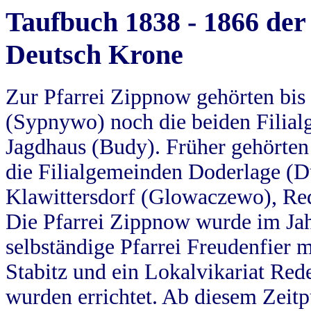
Taufbuch 1838 - 1866 der
Deutsch Krone
Zur Pfarrei Zippnow gehörten bi
(Sypnywo) noch die beiden Filial
Jagdhaus (Budy). Früher gehörten 
die Filialgemeinden Doderlage (D
Klawittersdorf (Glowaczewo), Red
Die Pfarrei Zippnow wurde im Jah
selbständige Pfarrei Freudenfier m
Stabitz und ein Lokalvikariat Red
wurden errichtet. Ab diesem Zeitp