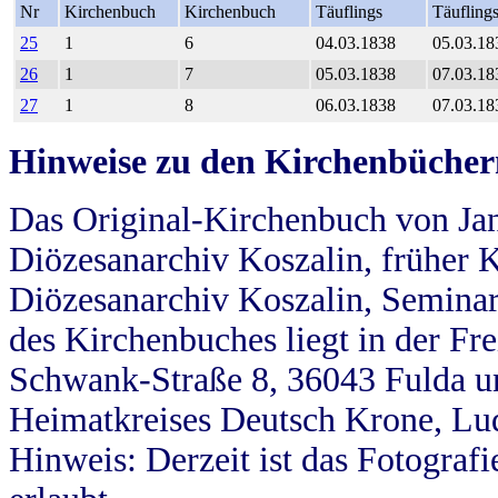
Nr
Kirchenbuch
Kirchenbuch
Täuflings
Täufling
25
1
6
04.03.1838
05.03.18
26
1
7
05.03.1838
07.03.18
27
1
8
06.03.1838
07.03.18
Hinweise zu den Kirchenbücher
Das Original-Kirchenbuch von Jan
Diözesanarchiv Koszalin, früher Kö
Diözesanarchiv Koszalin, Seminar
des Kirchenbuches liegt in der Fr
Schwank-Straße 8, 36043 Fulda u
Heimatkreises Deutsch Krone, Lu
Hinweis: Derzeit ist das Fotograf