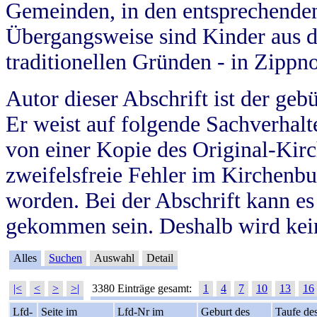
Gemeinden, in den entsprechende
Übergangsweise sind Kinder aus 
traditionellen Gründen - in Zippn
Autor dieser Abschrift ist der geb
Er weist auf folgende Sachverhalte
von einer Kopie des Original-Kirc
zweifelsfreie Fehler im Kirchenbuc
worden. Bei der Abschrift kann e
gekommen sein. Deshalb wird kein
Alles
Suchen
Auswahl
Detail
|<
<
>
>|
3380 Einträge gesamt:
1
4
7
10
13
16
Lfd-
Seite im
Lfd-Nr im
Geburt des
Taufe de