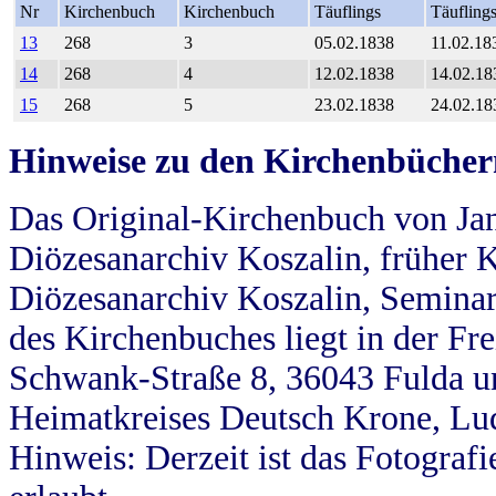
Nr
Kirchenbuch
Kirchenbuch
Täuflings
Täufling
13
268
3
05.02.1838
11.02.18
14
268
4
12.02.1838
14.02.18
15
268
5
23.02.1838
24.02.18
Hinweise zu den Kirchenbücher
Das Original-Kirchenbuch von Jan
Diözesanarchiv Koszalin, früher Kö
Diözesanarchiv Koszalin, Seminar
des Kirchenbuches liegt in der Fr
Schwank-Straße 8, 36043 Fulda u
Heimatkreises Deutsch Krone, Lu
Hinweis: Derzeit ist das Fotograf