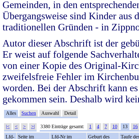
Gemeinden, in den entsprechende
Übergangsweise sind Kinder aus 
traditionellen Gründen - in Zippn
Autor dieser Abschrift ist der geb
Er weist auf folgende Sachverhalte
von einer Kopie des Original-Kirc
zweifelsfreie Fehler im Kirchenbuc
worden. Bei der Abschrift kann e
gekommen sein. Deshalb wird kein
Alles
Suchen
Auswahl
Detail
|<
<
>
>|
3380 Einträge gesamt:
1
4
7
10
13
16
Lfd-
Seite im
Lfd-Nr im
Geburt des
Taufe de