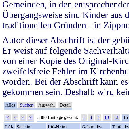
Gemeinden, in den entsprechende
Übergangsweise sind Kinder aus 
traditionellen Gründen - in Zippn
Autor dieser Abschrift ist der geb
Er weist auf folgende Sachverhalte
von einer Kopie des Original-Kirc
zweifelsfreie Fehler im Kirchenbuc
worden. Bei der Abschrift kann e
gekommen sein. Deshalb wird kein
Alles
Suchen
Auswahl
Detail
|<
<
>
>|
3380 Einträge gesamt:
1
4
7
10
13
16
Lfd-
Seite im
Lfd-Nr im
Geburt des
Taufe de