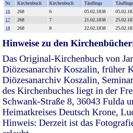
Nr
Kirchenbuch
Kirchenbuch
Täuflings
Täufling
16
268
6
05.02.1838
05.02.18
17
268
7
21.02.1838
25.02.18
18
268
8
22.02.1838
25.02.18
Hinweise zu den Kirchenbücher
Das Original-Kirchenbuch von Jan
Diözesanarchiv Koszalin, früher Kö
Diözesanarchiv Koszalin, Seminar
des Kirchenbuches liegt in der Fr
Schwank-Straße 8, 36043 Fulda u
Heimatkreises Deutsch Krone, Lu
Hinweis: Derzeit ist das Fotograf