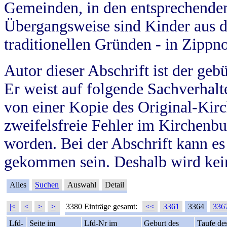
Gemeinden, in den entsprechende
Übergangsweise sind Kinder aus 
traditionellen Gründen - in Zippn
Autor dieser Abschrift ist der geb
Er weist auf folgende Sachverhalte
von einer Kopie des Original-Kirc
zweifelsfreie Fehler im Kirchenbuc
worden. Bei der Abschrift kann e
gekommen sein. Deshalb wird kein
Alles
Suchen
Auswahl
Detail
|<
<
>
>|
3380 Einträge gesamt:
<<
3361
3364
336
Lfd-
Seite im
Lfd-Nr im
Geburt des
Taufe de