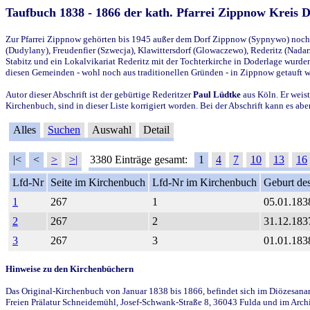
Taufbuch 1838 - 1866 der kath. Pfarrei Zippnow Kreis 
Zur Pfarrei Zippnow gehörten bis 1945 außer dem Dorf Zippnow (Sypnywo) noch d
(Dudylany), Freudenfier (Szwecja), Klawittersdorf (Glowaczewo), Rederitz (Nadarz
Stabitz und ein Lokalvikariat Rederitz mit der Tochterkirche in Doderlage wurd
diesen Gemeinden - wohl noch aus traditionellen Gründen - in Zippnow getauft 
Autor dieser Abschrift ist der gebürtige Rederitzer
Paul Lüdtke
aus Köln. Er weist
Kirchenbuch, sind in dieser Liste korrigiert worden. Bei der Abschrift kann es 
Alles
Suchen
Auswahl
Detail
|<
<
>
>|
3380 Einträge gesamt:
1
4
7
10
13
16
Lfd-Nr
Seite im Kirchenbuch
Lfd-Nr im Kirchenbuch
Geburt des
1
267
1
05.01.183
2
267
2
31.12.183
3
267
3
01.01.183
Hinweise zu den Kirchenbüchern
Das Original-Kirchenbuch von Januar 1838 bis 1866, befindet sich im Diözesanarch
Freien Prälatur Schneidemühl, Josef-Schwank-Straße 8, 36043 Fulda und im Archi