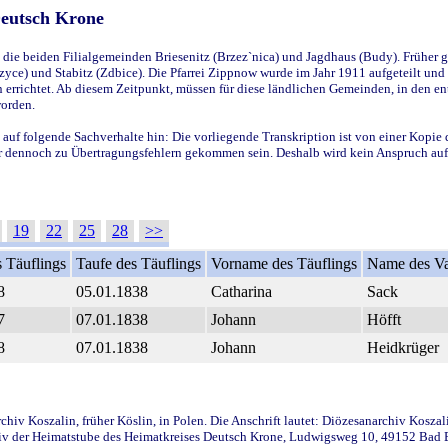
Deutsch Krone
ie beiden Filialgemeinden Briesenitz (Brzez`nica) und Jagdhaus (Budy). Früher g
yce) und Stabitz (Zdbice). Die Pfarrei Zippnow wurde im Jahr 1911 aufgeteilt und e
en errichtet. Ab diesem Zeitpunkt, müssen für diese ländlichen Gemeinden, in den
worden.
 auf folgende Sachverhalte hin: Die vorliegende Transkription ist von einer Kopie 
aber dennoch zu Übertragungsfehlern gekommen sein. Deshalb wird kein Anspruch auf 
19
22
25
28
>>
 Täuflings
Taufe des Täuflings
Vorname des Täuflings
Name des Va
8
05.01.1838
Catharina
Sack
7
07.01.1838
Johann
Höfft
8
07.01.1838
Johann
Heidkrüger
iv Koszalin, früher Köslin, in Polen. Die Anschrift lautet: Diözesanarchiv Koszal
v der Heimatstube des Heimatkreises Deutsch Krone, Ludwigsweg 10, 49152 Bad Ess