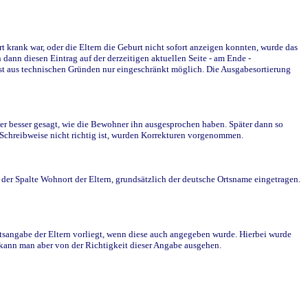
krank war, oder die Eltern die Geburt nicht sofort anzeigen konnten, wurde das
ann diesen Eintrag auf der derzeitigen aktuellen Seite - am Ende -
st aus technischen Gründen nur eingeschränkt möglich. Die Ausgabesortierung
r besser gesagt, wie die Bewohner ihn ausgesprochen haben. Später dann so
e Schreibweise nicht richtig ist, wurden Korrekturen vorgenommen.
r Spalte Wohnort der Eltern, grundsätzlich der deutsche Ortsname eingetragen.
rtsangabe der Eltern vorliegt, wenn diese auch angegeben wurde. Hierbei wurde
d kann man aber von der Richtigkeit dieser Angabe ausgehen.