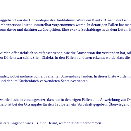
ggebend war die Chronologie des Taufdatums. Wenn ein Kind z.B. nach der Geburt 
rchenpersonal nicht unmittelbar vorgenommen wurde. In derartigen Fällen hat man d
raum davor und dahinter zu überprüfen. Eine exakte Suchabfrage nach dem Datum i
den offensichtlich so aufgeschrieben, wie die Amtsperson ihn verstanden hat, ode
n Dörfern war schließlich Dialekt. In den Fällen bei denen erkannt wurde, dass di
t, wobei mehrere Schreibvarianten Anwendung fanden. In dieser Liste wurde in de
n und den im Kirchenbuch verwendeten Schreibvarianten.
wurde deshalb vorausgesetzt, dass nur in derartigen Fällen eine Abweichung zur O
eshalb ist bei der Ortsangabe für den Taufpaten ein Vorbehalt gegeben. Überwiegen
weitere Angaben wie z. B. eine Heirat, wurden nicht übernommen.