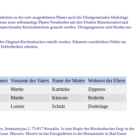
ehörten zu der weit ausgedehnten Pfarrei auch die Filialgemeinden Doderlage
ine neue selbständige Pfarrei Freudenfier mit den Filialen Klawittersdorf und
 entsprechenden Kirchenbüchern gesucht werden. Übergangsweise sind Kinder aus
des Original-Kirchenbuches erstellt worden. Erkannte zweifelsfreie Fehler im
Fehlerfreiheit erhoben.
ters
Vorname des Vaters
Name der Mutter
Wohnort der Eltern
Martin
Katritzke
Zippnow
Martin
Klawun
Rederitz
Lorenz
Schulz
Doderlage
in, Seminarryjna 2, 75-817 Koszalin. Je eine Kopie des Kirchenbuches liegt in der
en. Hinweis: Derzeit ist das Fotografieren in der Heimatstube in Bad Essen