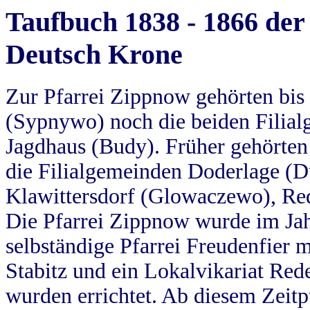
Taufbuch 1838 - 1866 der
Deutsch Krone
Zur Pfarrei Zippnow gehörten bi
(Sypnywo) noch die beiden Filial
Jagdhaus (Budy). Früher gehörten 
die Filialgemeinden Doderlage (D
Klawittersdorf (Glowaczewo), Red
Die Pfarrei Zippnow wurde im Jah
selbständige Pfarrei Freudenfier m
Stabitz und ein Lokalvikariat Red
wurden errichtet. Ab diesem Zeitp