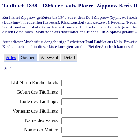
Taufbuch 1838 - 1866 der kath. Pfarrei Zippnow Kreis 
Zur Pfarrei Zippnow gehörten bis 1945 außer dem Dorf Zippnow (Sypnywo) noch d
(Dudylany), Freudenfier (Szwecja), Klawittersdorf (Glowaczewo), Rederitz (Nadarz
Stabitz und ein Lokalvikariat Rederitz mit der Tochterkirche in Doderlage wurd
diesen Gemeinden - wohl noch aus traditionellen Gründen - in Zippnow getauft 
Autor dieser Abschrift ist der gebürtige Rederitzer
Paul Lüdtke
aus Köln. Er weist
Kirchenbuch, sind in dieser Liste korrigiert worden. Bei der Abschrift kann es 
Alles
Suchen
Auswahl
Detail
Suche:
Lfd-Nr im Kirchenbuch:
Geburt des Täuflings:
Taufe des Täuflings:
Vorname des Täuflings:
Name des Vaters:
Name der Mutter: