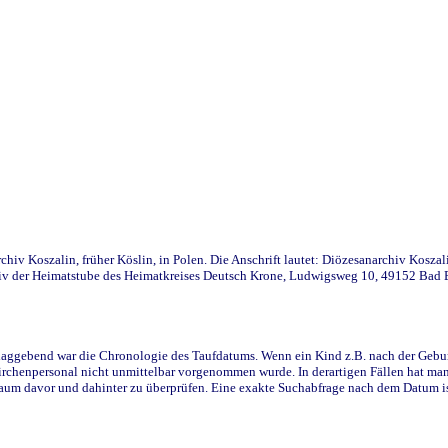
iv Koszalin, früher Köslin, in Polen. Die Anschrift lautet: Diözesanarchiv Koszal
v der Heimatstube des Heimatkreises Deutsch Krone, Ludwigsweg 10, 49152 Bad Ess
ggebend war die Chronologie des Taufdatums. Wenn ein Kind z.B. nach der Geburt 
rchenpersonal nicht unmittelbar vorgenommen wurde. In derartigen Fällen hat man d
raum davor und dahinter zu überprüfen. Eine exakte Suchabfrage nach dem Datum i