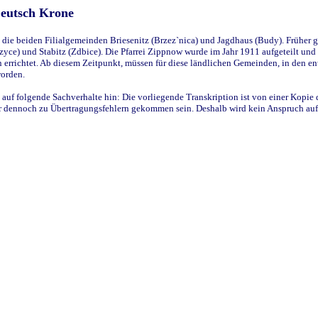
Deutsch Krone
ie beiden Filialgemeinden Briesenitz (Brzez`nica) und Jagdhaus (Budy). Früher g
yce) und Stabitz (Zdbice). Die Pfarrei Zippnow wurde im Jahr 1911 aufgeteilt und e
en errichtet. Ab diesem Zeitpunkt, müssen für diese ländlichen Gemeinden, in den
worden.
 auf folgende Sachverhalte hin: Die vorliegende Transkription ist von einer Kopie 
aber dennoch zu Übertragungsfehlern gekommen sein. Deshalb wird kein Anspruch auf 