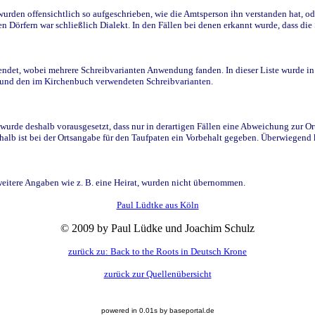
den offensichtlich so aufgeschrieben, wie die Amtsperson ihn verstanden hat, ode
n Dörfern war schließlich Dialekt. In den Fällen bei denen erkannt wurde, dass di
t, wobei mehrere Schreibvarianten Anwendung fanden. In dieser Liste wurde in de
n und den im Kirchenbuch verwendeten Schreibvarianten.
wurde deshalb vorausgesetzt, dass nur in derartigen Fällen eine Abweichung zur O
eshalb ist bei der Ortsangabe für den Taufpaten ein Vorbehalt gegeben. Überwiegen
weitere Angaben wie z. B. eine Heirat, wurden nicht übernommen.
Paul Lüdtke aus Köln
© 2009 by Paul Lüdke und Joachim Schulz
zurück zu: Back to the Roots in Deutsch Krone
zurück zur Quellenübersicht
powered in 0.01s by baseportal.de