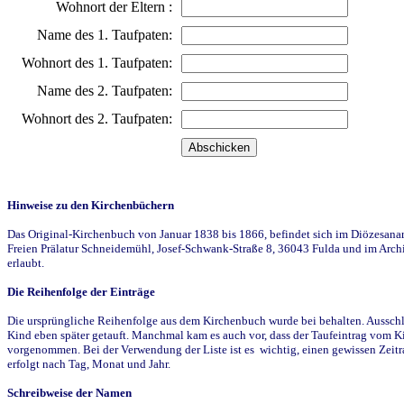
Wohnort der Eltern :
Name des 1. Taufpaten:
Wohnort des 1. Taufpaten:
Name des 2. Taufpaten:
Wohnort des 2. Taufpaten:
Hinweise zu den Kirchenbüchern
Das Original-Kirchenbuch von Januar 1838 bis 1866, befindet sich im Diözesanarch
Freien Prälatur Schneidemühl, Josef-Schwank-Straße 8, 36043 Fulda und im Archi
erlaubt.
Die Reihenfolge der Einträge
Die ursprüngliche Reihenfolge aus dem Kirchenbuch wurde bei behalten. Ausschla
Kind eben später getauft. Manchmal kam es auch vor, dass der Taufeintrag vom Ki
vorgenommen. Bei der Verwendung der Liste ist es wichtig, einen gewissen Zeit
erfolgt nach Tag, Monat und Jahr.
Schreibweise der Namen