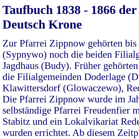
Taufbuch 1838 - 1866 der
Deutsch Krone
Zur Pfarrei Zippnow gehörten bi
(Sypnywo) noch die beiden Filial
Jagdhaus (Budy). Früher gehörten 
die Filialgemeinden Doderlage (D
Klawittersdorf (Glowaczewo), Red
Die Pfarrei Zippnow wurde im Jah
selbständige Pfarrei Freudenfier m
Stabitz und ein Lokalvikariat Red
wurden errichtet. Ab diesem Zeitp