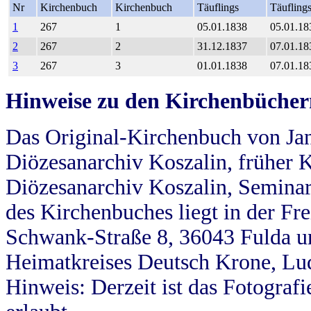
Nr
Kirchenbuch
Kirchenbuch
Täuflings
Täufling
1
267
1
05.01.1838
05.01.18
2
267
2
31.12.1837
07.01.18
3
267
3
01.01.1838
07.01.18
Hinweise zu den Kirchenbücher
Das Original-Kirchenbuch von Jan
Diözesanarchiv Koszalin, früher Kö
Diözesanarchiv Koszalin, Seminar
des Kirchenbuches liegt in der Fr
Schwank-Straße 8, 36043 Fulda u
Heimatkreises Deutsch Krone, Lu
Hinweis: Derzeit ist das Fotograf