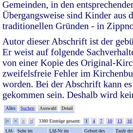
Gemeinden, in den entsprechende
Übergangsweise sind Kinder aus 
traditionellen Gründen - in Zippn
Autor dieser Abschrift ist der geb
Er weist auf folgende Sachverhalte
von einer Kopie des Original-Kirc
zweifelsfreie Fehler im Kirchenbuc
worden. Bei der Abschrift kann e
gekommen sein. Deshalb wird kein
Alles
Suchen
Auswahl
Detail
|<
<
>
>|
3380 Einträge gesamt:
1
4
7
10
13
16
Lfd-
Seite im
Lfd-Nr im
Geburt des
Taufe de