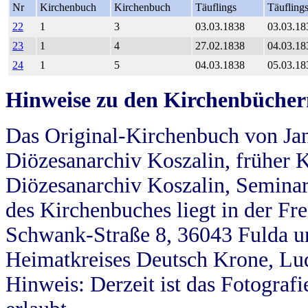
Nr
Kirchenbuch
Kirchenbuch
Täuflings
Täufling
22
1
3
03.03.1838
03.03.18
23
1
4
27.02.1838
04.03.18
24
1
5
04.03.1838
05.03.18
Hinweise zu den Kirchenbücher
Das Original-Kirchenbuch von Jan
Diözesanarchiv Koszalin, früher Kö
Diözesanarchiv Koszalin, Seminar
des Kirchenbuches liegt in der Fr
Schwank-Straße 8, 36043 Fulda u
Heimatkreises Deutsch Krone, Lu
Hinweis: Derzeit ist das Fotograf