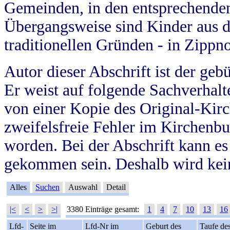
Gemeinden, in den entsprechende
Übergangsweise sind Kinder aus 
traditionellen Gründen - in Zippn
Autor dieser Abschrift ist der geb
Er weist auf folgende Sachverhalte
von einer Kopie des Original-Kirc
zweifelsfreie Fehler im Kirchenbuc
worden. Bei der Abschrift kann e
gekommen sein. Deshalb wird kein
Alles
Suchen
Auswahl
Detail
|<
<
>
>|
3380 Einträge gesamt:
1
4
7
10
13
16
Lfd-
Seite im
Lfd-Nr im
Geburt des
Taufe de