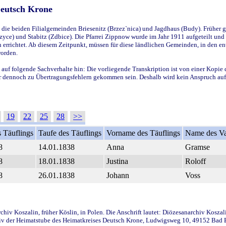
Deutsch Krone
ie beiden Filialgemeinden Briesenitz (Brzez`nica) und Jagdhaus (Budy). Früher g
yce) und Stabitz (Zdbice). Die Pfarrei Zippnow wurde im Jahr 1911 aufgeteilt und e
en errichtet. Ab diesem Zeitpunkt, müssen für diese ländlichen Gemeinden, in den
worden.
 auf folgende Sachverhalte hin: Die vorliegende Transkription ist von einer Kopie 
aber dennoch zu Übertragungsfehlern gekommen sein. Deshalb wird kein Anspruch auf 
19
22
25
28
>>
 Täuflings
Taufe des Täuflings
Vorname des Täuflings
Name des Va
8
14.01.1838
Anna
Gramse
8
18.01.1838
Justina
Roloff
8
26.01.1838
Johann
Voss
iv Koszalin, früher Köslin, in Polen. Die Anschrift lautet: Diözesanarchiv Koszal
v der Heimatstube des Heimatkreises Deutsch Krone, Ludwigsweg 10, 49152 Bad Ess