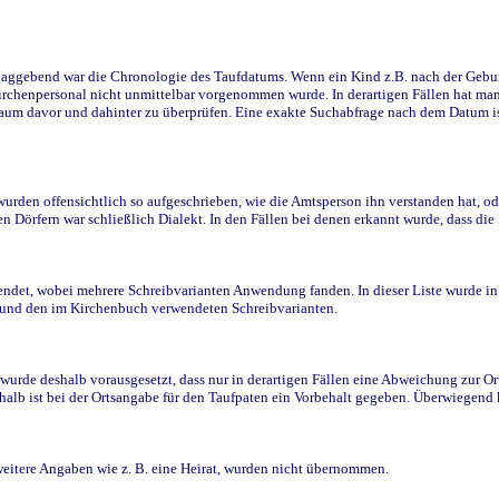
ggebend war die Chronologie des Taufdatums. Wenn ein Kind z.B. nach der Geburt 
rchenpersonal nicht unmittelbar vorgenommen wurde. In derartigen Fällen hat man d
raum davor und dahinter zu überprüfen. Eine exakte Suchabfrage nach dem Datum i
den offensichtlich so aufgeschrieben, wie die Amtsperson ihn verstanden hat, ode
n Dörfern war schließlich Dialekt. In den Fällen bei denen erkannt wurde, dass di
t, wobei mehrere Schreibvarianten Anwendung fanden. In dieser Liste wurde in de
n und den im Kirchenbuch verwendeten Schreibvarianten.
wurde deshalb vorausgesetzt, dass nur in derartigen Fällen eine Abweichung zur O
eshalb ist bei der Ortsangabe für den Taufpaten ein Vorbehalt gegeben. Überwiegen
weitere Angaben wie z. B. eine Heirat, wurden nicht übernommen.