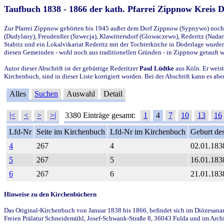
Taufbuch 1838 - 1866 der kath. Pfarrei Zippnow Kreis 
Zur Pfarrei Zippnow gehörten bis 1945 außer dem Dorf Zippnow (Sypnywo) noch d
(Dudylany), Freudenfier (Szwecja), Klawittersdorf (Glowaczewo), Rederitz (Nadarz
Stabitz und ein Lokalvikariat Rederitz mit der Tochterkirche in Doderlage wurd
diesen Gemeinden - wohl noch aus traditionellen Gründen - in Zippnow getauft 
Autor dieser Abschrift ist der gebürtige Rederitzer
Paul Lüdtke
aus Köln. Er weist
Kirchenbuch, sind in dieser Liste korrigiert worden. Bei der Abschrift kann es 
Alles
Suchen
Auswahl
Detail
|<
<
>
>|
3380 Einträge gesamt:
1
4
7
10
13
16
Lfd-Nr
Seite im Kirchenbuch
Lfd-Nr im Kirchenbuch
Geburt des
4
267
4
02.01.183
5
267
5
16.01.183
6
267
6
21.01.183
Hinweise zu den Kirchenbüchern
Das Original-Kirchenbuch von Januar 1838 bis 1866, befindet sich im Diözesanarch
Freien Prälatur Schneidemühl, Josef-Schwank-Straße 8, 36043 Fulda und im Archi