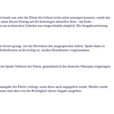
krank war, oder die Eltern die Geburt nicht sofort anzeigen konnten, wurde das
ann diesen Eintrag auf der derzeitigen aktuellen Seite - am Ende -
st aus technischen Gründen nur eingeschränkt möglich. Die Ausgabesortierung
r besser gesagt, wie die Bewohner ihn ausgesprochen haben. Später dann so
e Schreibweise nicht richtig ist, wurden Korrekturen vorgenommen.
r Spalte Wohnort der Eltern, grundsätzlich der deutsche Ortsname eingetragen.
rtsangabe der Eltern vorliegt, wenn diese auch angegeben wurde. Hierbei wurde
d kann man aber von der Richtigkeit dieser Angabe ausgehen.