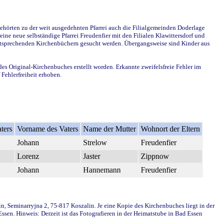
ehörten zu der weit ausgedehnten Pfarrei auch die Filialgemeinden Doderlage
ine neue selbständige Pfarrei Freudenfier mit den Filialen Klawittersdorf und
 entsprechenden Kirchenbüchern gesucht werden. Übergangsweise sind Kinder aus
des Original-Kirchenbuches erstellt worden. Erkannte zweifelsfreie Fehler im
Fehlerfreiheit erhoben.
ters
Vorname des Vaters
Name der Mutter
Wohnort der Eltern
Johann
Strelow
Freudenfier
Lorenz
Jaster
Zippnow
Johann
Hannemann
Freudenfier
in, Seminarryjna 2, 75-817 Koszalin. Je eine Kopie des Kirchenbuches liegt in der
en. Hinweis: Derzeit ist das Fotografieren in der Heimatstube in Bad Essen