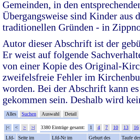
Gemeinden, in den entsprechende
Übergangsweise sind Kinder aus 
traditionellen Gründen - in Zippn
Autor dieser Abschrift ist der geb
Er weist auf folgende Sachverhalte
von einer Kopie des Original-Kirc
zweifelsfreie Fehler im Kirchenbuc
worden. Bei der Abschrift kann e
gekommen sein. Deshalb wird kein
Alles
Suchen
Auswahl
Detail
|<
<
>
>|
3380 Einträge gesamt:
1
4
7
10
13
16
Lfd-
Seite im
Lfd-Nr im
Geburt des
Taufe de