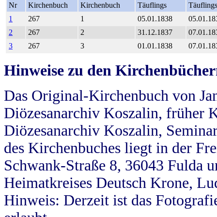
Nr
Kirchenbuch
Kirchenbuch
Täuflings
Täufling
1
267
1
05.01.1838
05.01.18
2
267
2
31.12.1837
07.01.18
3
267
3
01.01.1838
07.01.18
Hinweise zu den Kirchenbücher
Das Original-Kirchenbuch von Jan
Diözesanarchiv Koszalin, früher Kö
Diözesanarchiv Koszalin, Seminar
des Kirchenbuches liegt in der Fr
Schwank-Straße 8, 36043 Fulda u
Heimatkreises Deutsch Krone, Lu
Hinweis: Derzeit ist das Fotograf