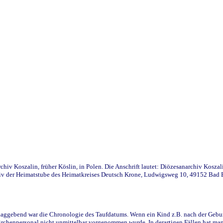
iv Koszalin, früher Köslin, in Polen. Die Anschrift lautet: Diözesanarchiv Koszal
v der Heimatstube des Heimatkreises Deutsch Krone, Ludwigsweg 10, 49152 Bad Ess
ggebend war die Chronologie des Taufdatums. Wenn ein Kind z.B. nach der Geburt 
rchenpersonal nicht unmittelbar vorgenommen wurde. In derartigen Fällen hat man d