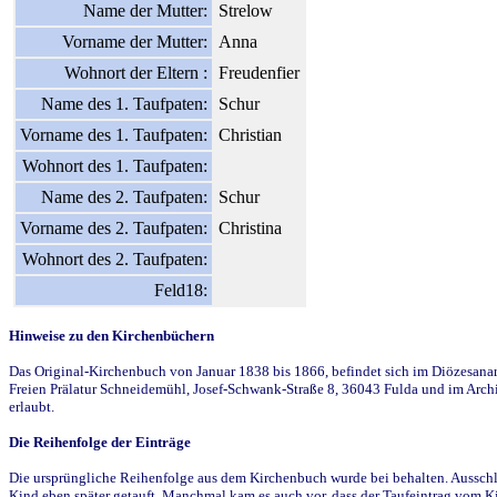
Name der Mutter:
Strelow
Vorname der Mutter:
Anna
Wohnort der Eltern :
Freudenfier
Name des 1. Taufpaten:
Schur
Vorname des 1. Taufpaten:
Christian
Wohnort des 1. Taufpaten:
Name des 2. Taufpaten:
Schur
Vorname des 2. Taufpaten:
Christina
Wohnort des 2. Taufpaten:
Feld18:
Hinweise zu den Kirchenbüchern
Das Original-Kirchenbuch von Januar 1838 bis 1866, befindet sich im Diözesanarch
Freien Prälatur Schneidemühl, Josef-Schwank-Straße 8, 36043 Fulda und im Archi
erlaubt.
Die Reihenfolge der Einträge
Die ursprüngliche Reihenfolge aus dem Kirchenbuch wurde bei behalten. Ausschla
Kind eben später getauft. Manchmal kam es auch vor, dass der Taufeintrag vom Ki