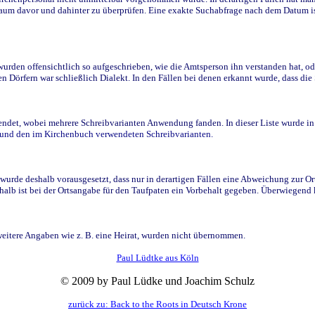
raum davor und dahinter zu überprüfen. Eine exakte Suchabfrage nach dem Datum i
den offensichtlich so aufgeschrieben, wie die Amtsperson ihn verstanden hat, ode
n Dörfern war schließlich Dialekt. In den Fällen bei denen erkannt wurde, dass di
t, wobei mehrere Schreibvarianten Anwendung fanden. In dieser Liste wurde in de
n und den im Kirchenbuch verwendeten Schreibvarianten.
wurde deshalb vorausgesetzt, dass nur in derartigen Fällen eine Abweichung zur O
eshalb ist bei der Ortsangabe für den Taufpaten ein Vorbehalt gegeben. Überwiegen
weitere Angaben wie z. B. eine Heirat, wurden nicht übernommen.
Paul Lüdtke aus Köln
© 2009 by Paul Lüdke und Joachim Schulz
zurück zu: Back to the Roots in Deutsch Krone