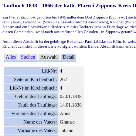
Taufbuch 1838 - 1866 der kath. Pfarrei Zippnow Kreis 
Zur Pfarrei Zippnow gehörten bis 1945 außer dem Dorf Zippnow (Sypnywo) noch d
(Dudylany), Freudenfier (Szwecja), Klawittersdorf (Glowaczewo), Rederitz (Nadarz
Stabitz und ein Lokalvikariat Rederitz mit der Tochterkirche in Doderlage wurd
diesen Gemeinden - wohl noch aus traditionellen Gründen - in Zippnow getauft 
Autor dieser Abschrift ist der gebürtige Rederitzer
Paul Lüdtke
aus Köln. Er weist
Kirchenbuch, sind in dieser Liste korrigiert worden. Bei der Abschrift kann es 
Alles
Suchen
Auswahl
Detail
Lfd-Nr:
4
Seite im Kirchenbuch:
267
Lfd-Nr im Kirchenbuch:
4
Geburt des Täuflings:
02.01.1838
Taufe des Täuflings:
14.01.1838
Vorname des Täuflings:
Anna
Name des Vaters:
Gramse
Vorname des Vaters:
Johann