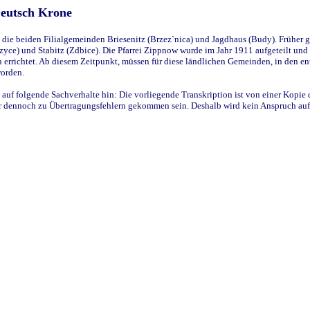
Deutsch Krone
ie beiden Filialgemeinden Briesenitz (Brzez`nica) und Jagdhaus (Budy). Früher g
yce) und Stabitz (Zdbice). Die Pfarrei Zippnow wurde im Jahr 1911 aufgeteilt und e
en errichtet. Ab diesem Zeitpunkt, müssen für diese ländlichen Gemeinden, in den
worden.
 auf folgende Sachverhalte hin: Die vorliegende Transkription ist von einer Kopie 
aber dennoch zu Übertragungsfehlern gekommen sein. Deshalb wird kein Anspruch auf 