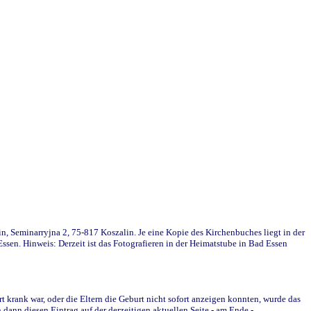
in, Seminarryjna 2, 75-817 Koszalin. Je eine Kopie des Kirchenbuches liegt in der
en. Hinweis: Derzeit ist das Fotografieren in der Heimatstube in Bad Essen
krank war, oder die Eltern die Geburt nicht sofort anzeigen konnten, wurde das
ann diesen Eintrag auf der derzeitigen aktuellen Seite - am Ende -