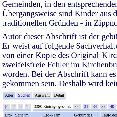
Gemeinden, in den entsprechende
Übergangsweise sind Kinder aus 
traditionellen Gründen - in Zippn
Autor dieser Abschrift ist der geb
Er weist auf folgende Sachverhalte
von einer Kopie des Original-Kirc
zweifelsfreie Fehler im Kirchenbuc
worden. Bei der Abschrift kann e
gekommen sein. Deshalb wird kein
Alles
Suchen
Auswahl
Detail
|<
<
>
>|
3380 Einträge gesamt:
<<
31
34
37
40
Lfd-
Seite im
Lfd-Nr im
Geburt des
Taufe de