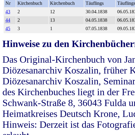
Nr
Kirchenbuch
Kirchenbuch
Täuflings
Täufling
43
2
12
30.04.1838
06.05.18
44
2
13
04.05.1838
06.05.18
45
3
1
07.05.1838
09.05.18
Hinweise zu den Kirchenbücher
Das Original-Kirchenbuch von Jan
Diözesanarchiv Koszalin, früher Kö
Diözesanarchiv Koszalin, Seminar
des Kirchenbuches liegt in der Fr
Schwank-Straße 8, 36043 Fulda u
Heimatkreises Deutsch Krone, Lu
Hinweis: Derzeit ist das Fotograf