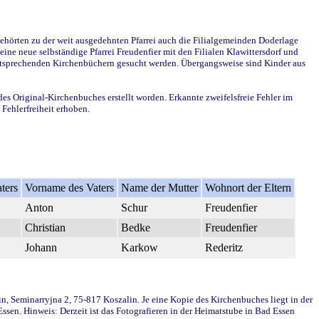
ehörten zu der weit ausgedehnten Pfarrei auch die Filialgemeinden Doderlage
ine neue selbständige Pfarrei Freudenfier mit den Filialen Klawittersdorf und
 entsprechenden Kirchenbüchern gesucht werden. Übergangsweise sind Kinder aus
des Original-Kirchenbuches erstellt worden. Erkannte zweifelsfreie Fehler im
Fehlerfreiheit erhoben.
ters
Vorname des Vaters
Name der Mutter
Wohnort der Eltern
Anton
Schur
Freudenfier
Christian
Bedke
Freudenfier
Johann
Karkow
Rederitz
in, Seminarryjna 2, 75-817 Koszalin. Je eine Kopie des Kirchenbuches liegt in der
en. Hinweis: Derzeit ist das Fotografieren in der Heimatstube in Bad Essen