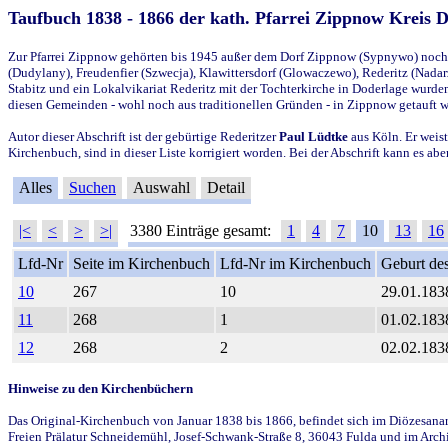
Taufbuch 1838 - 1866 der kath. Pfarrei Zippnow Kreis 
Zur Pfarrei Zippnow gehörten bis 1945 außer dem Dorf Zippnow (Sypnywo) noch d
(Dudylany), Freudenfier (Szwecja), Klawittersdorf (Glowaczewo), Rederitz (Nadarz
Stabitz und ein Lokalvikariat Rederitz mit der Tochterkirche in Doderlage wurd
diesen Gemeinden - wohl noch aus traditionellen Gründen - in Zippnow getauft 
Autor dieser Abschrift ist der gebürtige Rederitzer
Paul Lüdtke
aus Köln. Er weist
Kirchenbuch, sind in dieser Liste korrigiert worden. Bei der Abschrift kann es 
Alles
Suchen
Auswahl
Detail
|<
<
>
>|
3380 Einträge gesamt:
1
4
7
10
13
16
Lfd-Nr
Seite im Kirchenbuch
Lfd-Nr im Kirchenbuch
Geburt des
10
267
10
29.01.183
11
268
1
01.02.183
12
268
2
02.02.183
Hinweise zu den Kirchenbüchern
Das Original-Kirchenbuch von Januar 1838 bis 1866, befindet sich im Diözesanarch
Freien Prälatur Schneidemühl, Josef-Schwank-Straße 8, 36043 Fulda und im Archi