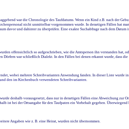
ggebend war die Chronologie des Taufdatums. Wenn ein Kind z.B. nach der Geburt 
rchenpersonal nicht unmittelbar vorgenommen wurde. In derartigen Fällen hat man d
raum davor und dahinter zu überprüfen. Eine exakte Suchabfrage nach dem Datum i
den offensichtlich so aufgeschrieben, wie die Amtsperson ihn verstanden hat, ode
n Dörfern war schließlich Dialekt. In den Fällen bei denen erkannt wurde, dass di
t, wobei mehrere Schreibvarianten Anwendung fanden. In dieser Liste wurde in de
n und den im Kirchenbuch verwendeten Schreibvarianten.
wurde deshalb vorausgesetzt, dass nur in derartigen Fällen eine Abweichung zur O
eshalb ist bei der Ortsangabe für den Taufpaten ein Vorbehalt gegeben. Überwiegen
weitere Angaben wie z. B. eine Heirat, wurden nicht übernommen.