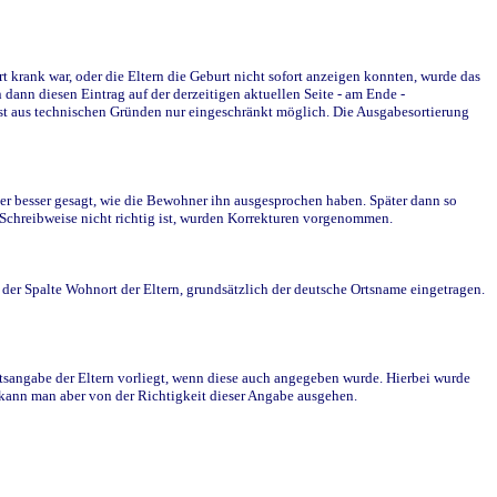
krank war, oder die Eltern die Geburt nicht sofort anzeigen konnten, wurde das
ann diesen Eintrag auf der derzeitigen aktuellen Seite - am Ende -
st aus technischen Gründen nur eingeschränkt möglich. Die Ausgabesortierung
r besser gesagt, wie die Bewohner ihn ausgesprochen haben. Später dann so
e Schreibweise nicht richtig ist, wurden Korrekturen vorgenommen.
r Spalte Wohnort der Eltern, grundsätzlich der deutsche Ortsname eingetragen.
rtsangabe der Eltern vorliegt, wenn diese auch angegeben wurde. Hierbei wurde
d kann man aber von der Richtigkeit dieser Angabe ausgehen.