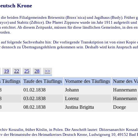
Deutsch Krone
ie beiden Filialgemeinden Briesenitz (Brzez`nica) und Jagdhaus (Budy). Früher g
yce) und Stabitz (Zdbice). Die Pfarrei Zippnow wurde im Jahr 1911 aufgeteilt und e
en errichtet. Ab diesem Zeitpunkt, müssen für diese ländlichen Gemeinden, in den
worden.
 auf folgende Sachverhalte hin: Die vorliegende Transkription ist von einer Kopie 
aber dennoch zu Übertragungsfehlern gekommen sein. Deshalb wird kein Anspruch auf 
19
22
25
28
>>
 Täuflings
Taufe des Täuflings
Vorname des Täuflings
Name des Va
8
01.02.1838
Johann
Hannemann
8
03.02.1838
Lorenz
Hannemann
8
08.02.1838
Justina Brigitta
Doege
iv Koszalin, früher Köslin, in Polen. Die Anschrift lautet: Diözesanarchiv Koszal
v der Heimatstube des Heimatkreises Deutsch Krone, Ludwigsweg 10, 49152 Bad Ess