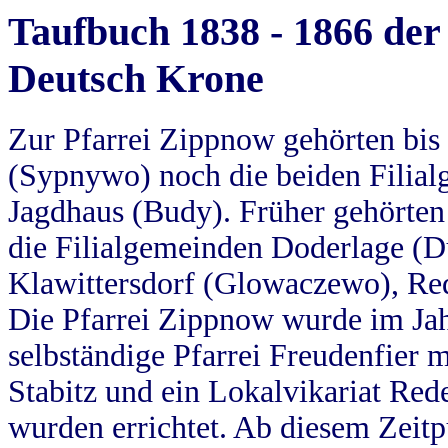
Taufbuch 1838 - 1866 der
Deutsch Krone
Zur Pfarrei Zippnow gehörten bi
(Sypnywo) noch die beiden Filial
Jagdhaus (Budy). Früher gehörten 
die Filialgemeinden Doderlage (D
Klawittersdorf (Glowaczewo), Red
Die Pfarrei Zippnow wurde im Jah
selbständige Pfarrei Freudenfier m
Stabitz und ein Lokalvikariat Red
wurden errichtet. Ab diesem Zeitp