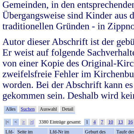
Gemeinden, in den entsprechende
Übergangsweise sind Kinder aus 
traditionellen Gründen - in Zippn
Autor dieser Abschrift ist der geb
Er weist auf folgende Sachverhalte
von einer Kopie des Original-Kirc
zweifelsfreie Fehler im Kirchenbuc
worden. Bei der Abschrift kann e
gekommen sein. Deshalb wird kein
Alles
Suchen
Auswahl
Detail
|<
<
>
>|
3380 Einträge gesamt:
1
4
7
10
13
16
Lfd-
Seite im
Lfd-Nr im
Geburt des
Taufe de