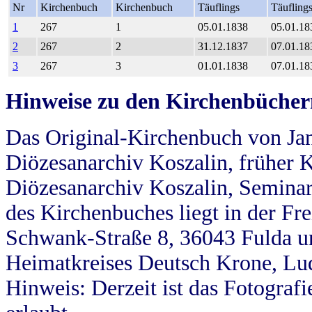
Nr
Kirchenbuch
Kirchenbuch
Täuflings
Täufling
1
267
1
05.01.1838
05.01.18
2
267
2
31.12.1837
07.01.18
3
267
3
01.01.1838
07.01.18
Hinweise zu den Kirchenbücher
Das Original-Kirchenbuch von Jan
Diözesanarchiv Koszalin, früher Kö
Diözesanarchiv Koszalin, Seminar
des Kirchenbuches liegt in der Fr
Schwank-Straße 8, 36043 Fulda u
Heimatkreises Deutsch Krone, Lu
Hinweis: Derzeit ist das Fotograf