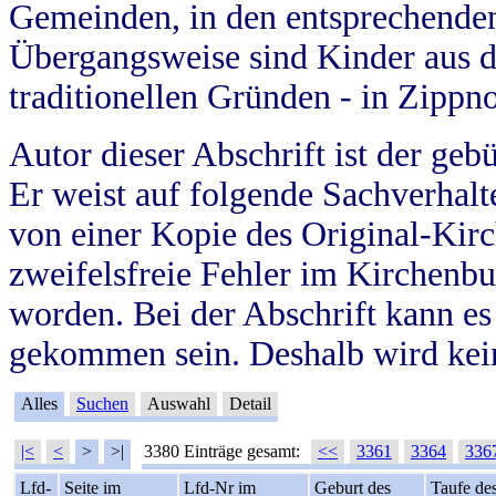
Gemeinden, in den entsprechende
Übergangsweise sind Kinder aus 
traditionellen Gründen - in Zippn
Autor dieser Abschrift ist der geb
Er weist auf folgende Sachverhalte
von einer Kopie des Original-Kirc
zweifelsfreie Fehler im Kirchenbuc
worden. Bei der Abschrift kann e
gekommen sein. Deshalb wird kein
Alles
Suchen
Auswahl
Detail
|<
<
>
>|
3380 Einträge gesamt:
<<
3361
3364
336
Lfd-
Seite im
Lfd-Nr im
Geburt des
Taufe de