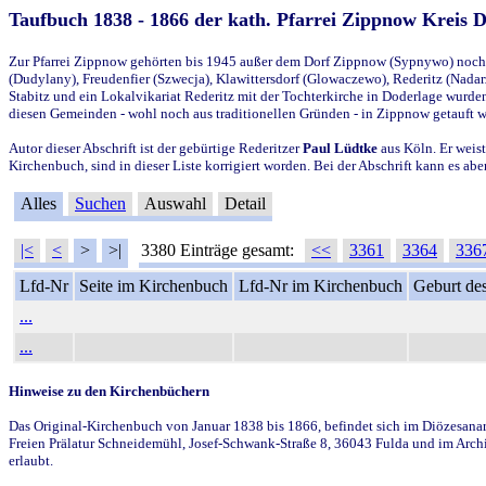
Taufbuch 1838 - 1866 der kath. Pfarrei Zippnow Kreis 
Zur Pfarrei Zippnow gehörten bis 1945 außer dem Dorf Zippnow (Sypnywo) noch d
(Dudylany), Freudenfier (Szwecja), Klawittersdorf (Glowaczewo), Rederitz (Nadarz
Stabitz und ein Lokalvikariat Rederitz mit der Tochterkirche in Doderlage wurd
diesen Gemeinden - wohl noch aus traditionellen Gründen - in Zippnow getauft 
Autor dieser Abschrift ist der gebürtige Rederitzer
Paul Lüdtke
aus Köln. Er weist
Kirchenbuch, sind in dieser Liste korrigiert worden. Bei der Abschrift kann es 
Alles
Suchen
Auswahl
Detail
|<
<
>
>|
3380 Einträge gesamt:
<<
3361
3364
336
Lfd-Nr
Seite im Kirchenbuch
Lfd-Nr im Kirchenbuch
Geburt des
...
...
Hinweise zu den Kirchenbüchern
Das Original-Kirchenbuch von Januar 1838 bis 1866, befindet sich im Diözesanarch
Freien Prälatur Schneidemühl, Josef-Schwank-Straße 8, 36043 Fulda und im Archi
erlaubt.