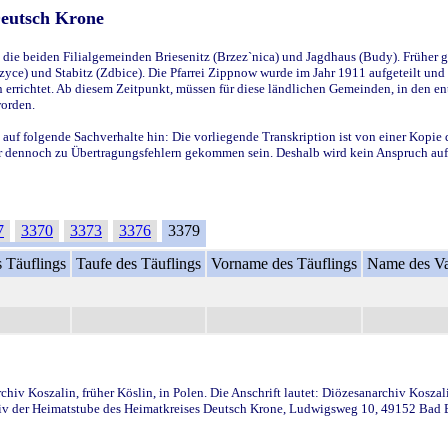
Deutsch Krone
ie beiden Filialgemeinden Briesenitz (Brzez`nica) und Jagdhaus (Budy). Früher g
yce) und Stabitz (Zdbice). Die Pfarrei Zippnow wurde im Jahr 1911 aufgeteilt und e
en errichtet. Ab diesem Zeitpunkt, müssen für diese ländlichen Gemeinden, in den
worden.
 auf folgende Sachverhalte hin: Die vorliegende Transkription ist von einer Kopie 
aber dennoch zu Übertragungsfehlern gekommen sein. Deshalb wird kein Anspruch auf 
7
3370
3373
3376
3379
 Täuflings
Taufe des Täuflings
Vorname des Täuflings
Name des Va
iv Koszalin, früher Köslin, in Polen. Die Anschrift lautet: Diözesanarchiv Koszal
v der Heimatstube des Heimatkreises Deutsch Krone, Ludwigsweg 10, 49152 Bad Ess