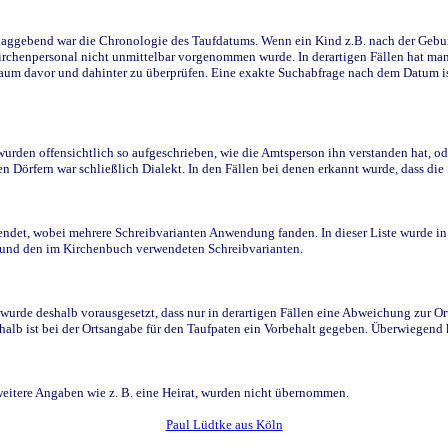
ggebend war die Chronologie des Taufdatums. Wenn ein Kind z.B. nach der Geburt 
rchenpersonal nicht unmittelbar vorgenommen wurde. In derartigen Fällen hat man d
raum davor und dahinter zu überprüfen. Eine exakte Suchabfrage nach dem Datum i
den offensichtlich so aufgeschrieben, wie die Amtsperson ihn verstanden hat, ode
n Dörfern war schließlich Dialekt. In den Fällen bei denen erkannt wurde, dass di
t, wobei mehrere Schreibvarianten Anwendung fanden. In dieser Liste wurde in de
n und den im Kirchenbuch verwendeten Schreibvarianten.
wurde deshalb vorausgesetzt, dass nur in derartigen Fällen eine Abweichung zur O
eshalb ist bei der Ortsangabe für den Taufpaten ein Vorbehalt gegeben. Überwiegen
weitere Angaben wie z. B. eine Heirat, wurden nicht übernommen.
Paul Lüdtke aus Köln