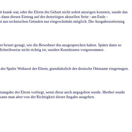
krank war, oder die Eltern die Geburt nicht sofort anzeigen konnten, wurde das
ann diesen Eintrag auf der derzeitigen aktuellen Seite - am Ende -
st aus technischen Gründen nur eingeschränkt möglich. Die Ausgabesortierung
r besser gesagt, wie die Bewohner ihn ausgesprochen haben. Später dann so
e Schreibweise nicht richtig ist, wurden Korrekturen vorgenommen.
r Spalte Wohnort der Eltern, grundsätzlich der deutsche Ortsname eingetragen.
rtsangabe der Eltern vorliegt, wenn diese auch angegeben wurde. Hierbei wurde
d kann man aber von der Richtigkeit dieser Angabe ausgehen.