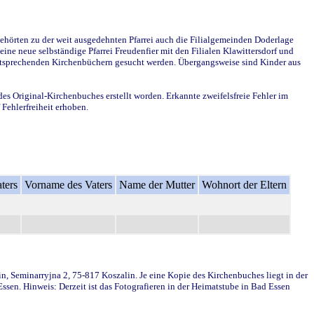
ehörten zu der weit ausgedehnten Pfarrei auch die Filialgemeinden Doderlage
ine neue selbständige Pfarrei Freudenfier mit den Filialen Klawittersdorf und
 entsprechenden Kirchenbüchern gesucht werden. Übergangsweise sind Kinder aus
des Original-Kirchenbuches erstellt worden. Erkannte zweifelsfreie Fehler im
Fehlerfreiheit erhoben.
ters
Vorname des Vaters
Name der Mutter
Wohnort der Eltern
in, Seminarryjna 2, 75-817 Koszalin. Je eine Kopie des Kirchenbuches liegt in der
en. Hinweis: Derzeit ist das Fotografieren in der Heimatstube in Bad Essen