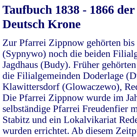
Taufbuch 1838 - 1866 der
Deutsch Krone
Zur Pfarrei Zippnow gehörten bi
(Sypnywo) noch die beiden Filial
Jagdhaus (Budy). Früher gehörten 
die Filialgemeinden Doderlage (D
Klawittersdorf (Glowaczewo), Red
Die Pfarrei Zippnow wurde im Jah
selbständige Pfarrei Freudenfier m
Stabitz und ein Lokalvikariat Red
wurden errichtet. Ab diesem Zeitp