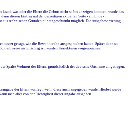
krank war, oder die Eltern die Geburt nicht sofort anzeigen konnten, wurde das
ann diesen Eintrag auf der derzeitigen aktuellen Seite - am Ende -
st aus technischen Gründen nur eingeschränkt möglich. Die Ausgabesortierung
r besser gesagt, wie die Bewohner ihn ausgesprochen haben. Später dann so
e Schreibweise nicht richtig ist, wurden Korrekturen vorgenommen.
r Spalte Wohnort der Eltern, grundsätzlich der deutsche Ortsname eingetragen.
rtsangabe der Eltern vorliegt, wenn diese auch angegeben wurde. Hierbei wurde
d kann man aber von der Richtigkeit dieser Angabe ausgehen.