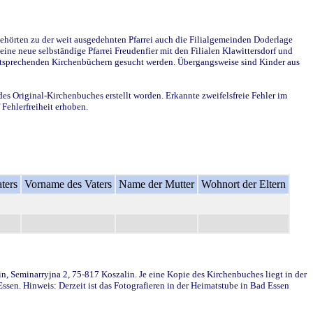
ehörten zu der weit ausgedehnten Pfarrei auch die Filialgemeinden Doderlage
ine neue selbständige Pfarrei Freudenfier mit den Filialen Klawittersdorf und
 entsprechenden Kirchenbüchern gesucht werden. Übergangsweise sind Kinder aus
des Original-Kirchenbuches erstellt worden. Erkannte zweifelsfreie Fehler im
Fehlerfreiheit erhoben.
ters
Vorname des Vaters
Name der Mutter
Wohnort der Eltern
in, Seminarryjna 2, 75-817 Koszalin. Je eine Kopie des Kirchenbuches liegt in der
en. Hinweis: Derzeit ist das Fotografieren in der Heimatstube in Bad Essen