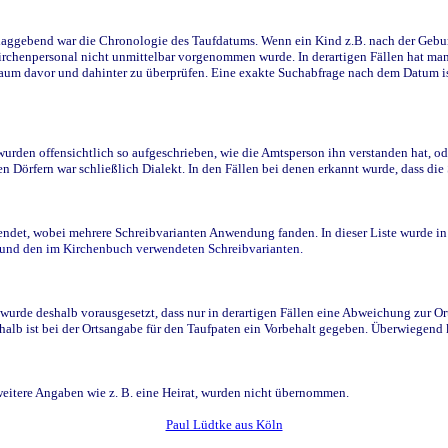
ggebend war die Chronologie des Taufdatums. Wenn ein Kind z.B. nach der Geburt 
rchenpersonal nicht unmittelbar vorgenommen wurde. In derartigen Fällen hat man d
raum davor und dahinter zu überprüfen. Eine exakte Suchabfrage nach dem Datum i
den offensichtlich so aufgeschrieben, wie die Amtsperson ihn verstanden hat, ode
n Dörfern war schließlich Dialekt. In den Fällen bei denen erkannt wurde, dass di
t, wobei mehrere Schreibvarianten Anwendung fanden. In dieser Liste wurde in de
n und den im Kirchenbuch verwendeten Schreibvarianten.
wurde deshalb vorausgesetzt, dass nur in derartigen Fällen eine Abweichung zur O
eshalb ist bei der Ortsangabe für den Taufpaten ein Vorbehalt gegeben. Überwiegen
weitere Angaben wie z. B. eine Heirat, wurden nicht übernommen.
Paul Lüdtke aus Köln