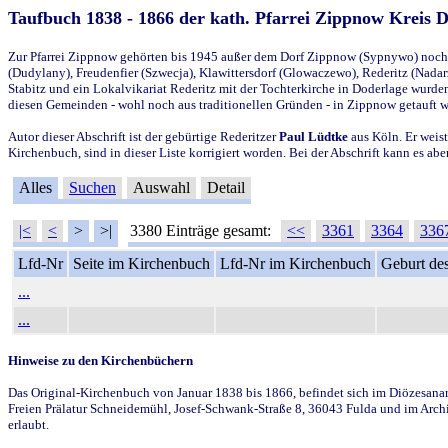
Taufbuch 1838 - 1866 der kath. Pfarrei Zippnow Kreis 
Zur Pfarrei Zippnow gehörten bis 1945 außer dem Dorf Zippnow (Sypnywo) noch d
(Dudylany), Freudenfier (Szwecja), Klawittersdorf (Glowaczewo), Rederitz (Nadarz
Stabitz und ein Lokalvikariat Rederitz mit der Tochterkirche in Doderlage wurd
diesen Gemeinden - wohl noch aus traditionellen Gründen - in Zippnow getauft 
Autor dieser Abschrift ist der gebürtige Rederitzer
Paul Lüdtke
aus Köln. Er weist
Kirchenbuch, sind in dieser Liste korrigiert worden. Bei der Abschrift kann es 
Alles
Suchen
Auswahl
Detail
|<
<
>
>|
3380 Einträge gesamt:
<<
3361
3364
336
Lfd-Nr
Seite im Kirchenbuch
Lfd-Nr im Kirchenbuch
Geburt des
...
...
Hinweise zu den Kirchenbüchern
Das Original-Kirchenbuch von Januar 1838 bis 1866, befindet sich im Diözesanarch
Freien Prälatur Schneidemühl, Josef-Schwank-Straße 8, 36043 Fulda und im Archi
erlaubt.