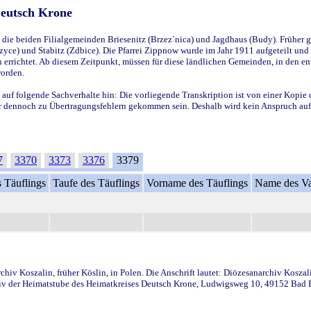
Deutsch Krone
ie beiden Filialgemeinden Briesenitz (Brzez`nica) und Jagdhaus (Budy). Früher g
yce) und Stabitz (Zdbice). Die Pfarrei Zippnow wurde im Jahr 1911 aufgeteilt und e
en errichtet. Ab diesem Zeitpunkt, müssen für diese ländlichen Gemeinden, in den
worden.
 auf folgende Sachverhalte hin: Die vorliegende Transkription ist von einer Kopie 
aber dennoch zu Übertragungsfehlern gekommen sein. Deshalb wird kein Anspruch auf 
7
3370
3373
3376
3379
 Täuflings
Taufe des Täuflings
Vorname des Täuflings
Name des Va
iv Koszalin, früher Köslin, in Polen. Die Anschrift lautet: Diözesanarchiv Koszal
v der Heimatstube des Heimatkreises Deutsch Krone, Ludwigsweg 10, 49152 Bad Ess