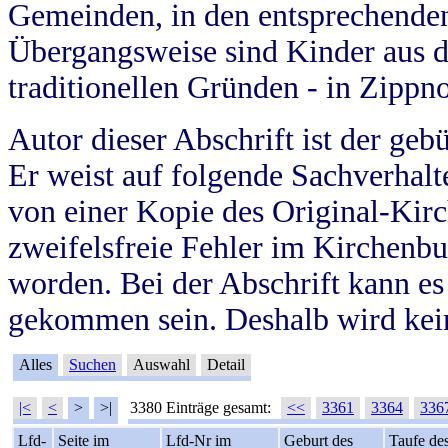
Gemeinden, in den entsprechende
Übergangsweise sind Kinder aus 
traditionellen Gründen - in Zippn
Autor dieser Abschrift ist der geb
Er weist auf folgende Sachverhalte
von einer Kopie des Original-Kirc
zweifelsfreie Fehler im Kirchenbuc
worden. Bei der Abschrift kann e
gekommen sein. Deshalb wird kein
Alles
Suchen
Auswahl
Detail
|<
<
>
>|
3380 Einträge gesamt:
<<
3361
3364
336
Lfd-
Seite im
Lfd-Nr im
Geburt des
Taufe de