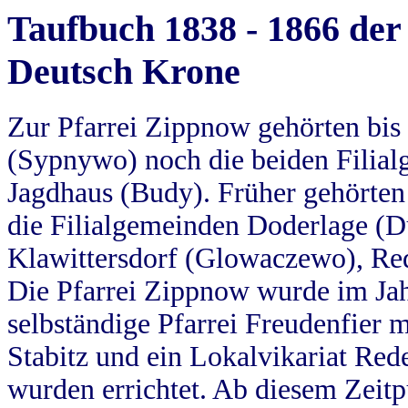
Taufbuch 1838 - 1866 der
Deutsch Krone
Zur Pfarrei Zippnow gehörten bi
(Sypnywo) noch die beiden Filial
Jagdhaus (Budy). Früher gehörten 
die Filialgemeinden Doderlage (D
Klawittersdorf (Glowaczewo), Red
Die Pfarrei Zippnow wurde im Jah
selbständige Pfarrei Freudenfier m
Stabitz und ein Lokalvikariat Red
wurden errichtet. Ab diesem Zeitp