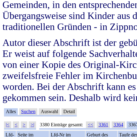
Gemeinden, in den entsprechende
Übergangsweise sind Kinder aus 
traditionellen Gründen - in Zippn
Autor dieser Abschrift ist der geb
Er weist auf folgende Sachverhalte
von einer Kopie des Original-Kirc
zweifelsfreie Fehler im Kirchenbuc
worden. Bei der Abschrift kann e
gekommen sein. Deshalb wird kein
Alles
Suchen
Auswahl
Detail
|<
<
>
>|
3380 Einträge gesamt:
<<
3361
3364
336
Lfd-
Seite im
Lfd-Nr im
Geburt des
Taufe de