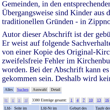
Gemeinden, in den entsprechende
Übergangsweise sind Kinder aus 
traditionellen Gründen - in Zippn
Autor dieser Abschrift ist der geb
Er weist auf folgende Sachverhalte
von einer Kopie des Original-Kirc
zweifelsfreie Fehler im Kirchenbuc
worden. Bei der Abschrift kann e
gekommen sein. Deshalb wird kein
Alles
Suchen
Auswahl
Detail
|<
<
>
>|
3380 Einträge gesamt:
1
4
7
10
13
16
Lfd-
Seite im
Lfd-Nr im
Geburt des
Taufe de