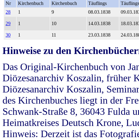
Nr
Kirchenbuch
Kirchenbuch
Täuflings
Täufling
28
1
9
08.03.1838
09.03.18
29
1
10
14.03.1838
18.03.18
30
1
11
23.03.1838
24.03.18
Hinweise zu den Kirchenbücher
Das Original-Kirchenbuch von Jan
Diözesanarchiv Koszalin, früher Kö
Diözesanarchiv Koszalin, Seminar
des Kirchenbuches liegt in der Fr
Schwank-Straße 8, 36043 Fulda u
Heimatkreises Deutsch Krone, Lu
Hinweis: Derzeit ist das Fotograf