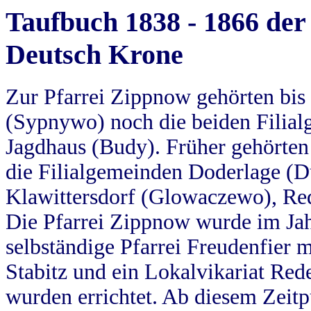
Taufbuch 1838 - 1866 der
Deutsch Krone
Zur Pfarrei Zippnow gehörten bi
(Sypnywo) noch die beiden Filial
Jagdhaus (Budy). Früher gehörten 
die Filialgemeinden Doderlage (D
Klawittersdorf (Glowaczewo), Red
Die Pfarrei Zippnow wurde im Jah
selbständige Pfarrei Freudenfier m
Stabitz und ein Lokalvikariat Red
wurden errichtet. Ab diesem Zeitp