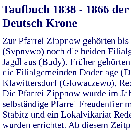
Taufbuch 1838 - 1866 der
Deutsch Krone
Zur Pfarrei Zippnow gehörten bi
(Sypnywo) noch die beiden Filial
Jagdhaus (Budy). Früher gehörten 
die Filialgemeinden Doderlage (D
Klawittersdorf (Glowaczewo), Red
Die Pfarrei Zippnow wurde im Jah
selbständige Pfarrei Freudenfier m
Stabitz und ein Lokalvikariat Red
wurden errichtet. Ab diesem Zeitp