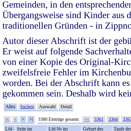
Gemeinden, in den entsprechende
Übergangsweise sind Kinder aus 
traditionellen Gründen - in Zippn
Autor dieser Abschrift ist der geb
Er weist auf folgende Sachverhalte
von einer Kopie des Original-Kirc
zweifelsfreie Fehler im Kirchenbuc
worden. Bei der Abschrift kann e
gekommen sein. Deshalb wird kein
Alles
Suchen
Auswahl
Detail
|<
<
>
>|
3380 Einträge gesamt:
<<
3361
3364
336
Lfd-
Seite im
Lfd-Nr im
Geburt des
Taufe de