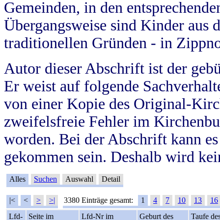
Gemeinden, in den entsprechende
Übergangsweise sind Kinder aus 
traditionellen Gründen - in Zippn
Autor dieser Abschrift ist der geb
Er weist auf folgende Sachverhalte
von einer Kopie des Original-Kirc
zweifelsfreie Fehler im Kirchenbuc
worden. Bei der Abschrift kann e
gekommen sein. Deshalb wird kein
Alles
Suchen
Auswahl
Detail
|<
<
>
>|
3380 Einträge gesamt:
1
4
7
10
13
16
Lfd-
Seite im
Lfd-Nr im
Geburt des
Taufe de