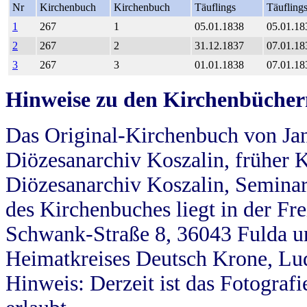
Nr
Kirchenbuch
Kirchenbuch
Täuflings
Täufling
1
267
1
05.01.1838
05.01.18
2
267
2
31.12.1837
07.01.18
3
267
3
01.01.1838
07.01.18
Hinweise zu den Kirchenbücher
Das Original-Kirchenbuch von Jan
Diözesanarchiv Koszalin, früher Kö
Diözesanarchiv Koszalin, Seminar
des Kirchenbuches liegt in der Fr
Schwank-Straße 8, 36043 Fulda u
Heimatkreises Deutsch Krone, Lu
Hinweis: Derzeit ist das Fotograf