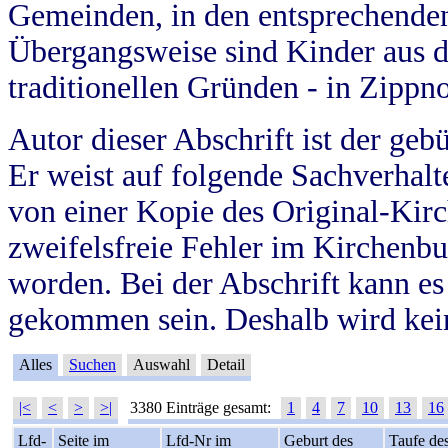
Gemeinden, in den entsprechende
Übergangsweise sind Kinder aus 
traditionellen Gründen - in Zippn
Autor dieser Abschrift ist der geb
Er weist auf folgende Sachverhalte
von einer Kopie des Original-Kirc
zweifelsfreie Fehler im Kirchenbuc
worden. Bei der Abschrift kann e
gekommen sein. Deshalb wird kein
Alles
Suchen
Auswahl
Detail
|<
<
>
>|
3380 Einträge gesamt:
1
4
7
10
13
16
Lfd-
Seite im
Lfd-Nr im
Geburt des
Taufe de