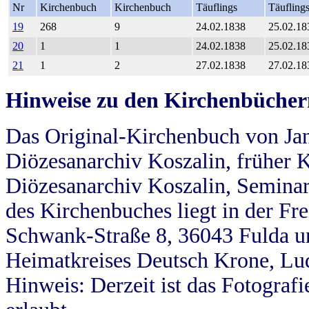
Nr
Kirchenbuch
Kirchenbuch
Täuflings
Täufling
19
268
9
24.02.1838
25.02.18
20
1
1
24.02.1838
25.02.18
21
1
2
27.02.1838
27.02.18
Hinweise zu den Kirchenbücher
Das Original-Kirchenbuch von Jan
Diözesanarchiv Koszalin, früher Kö
Diözesanarchiv Koszalin, Seminar
des Kirchenbuches liegt in der Fr
Schwank-Straße 8, 36043 Fulda u
Heimatkreises Deutsch Krone, Lu
Hinweis: Derzeit ist das Fotograf