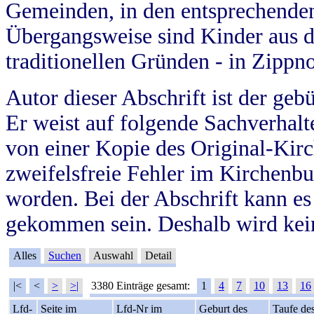
Gemeinden, in den entsprechende
Übergangsweise sind Kinder aus 
traditionellen Gründen - in Zippn
Autor dieser Abschrift ist der geb
Er weist auf folgende Sachverhalte
von einer Kopie des Original-Kirc
zweifelsfreie Fehler im Kirchenbuc
worden. Bei der Abschrift kann e
gekommen sein. Deshalb wird kein
Alles
Suchen
Auswahl
Detail
|<
<
>
>|
3380 Einträge gesamt:
1
4
7
10
13
16
Lfd-
Seite im
Lfd-Nr im
Geburt des
Taufe de