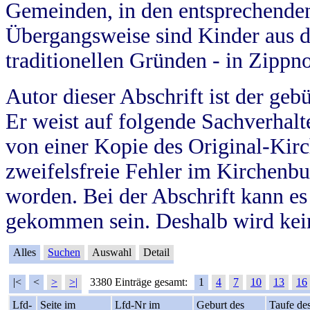
Gemeinden, in den entsprechende
Übergangsweise sind Kinder aus 
traditionellen Gründen - in Zippn
Autor dieser Abschrift ist der geb
Er weist auf folgende Sachverhalte
von einer Kopie des Original-Kirc
zweifelsfreie Fehler im Kirchenbuc
worden. Bei der Abschrift kann e
gekommen sein. Deshalb wird kein
Alles
Suchen
Auswahl
Detail
|<
<
>
>|
3380 Einträge gesamt:
1
4
7
10
13
16
Lfd-
Seite im
Lfd-Nr im
Geburt des
Taufe de