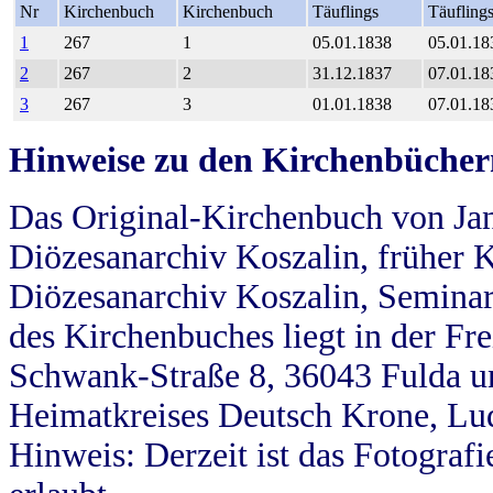
Nr
Kirchenbuch
Kirchenbuch
Täuflings
Täufling
1
267
1
05.01.1838
05.01.18
2
267
2
31.12.1837
07.01.18
3
267
3
01.01.1838
07.01.18
Hinweise zu den Kirchenbücher
Das Original-Kirchenbuch von Jan
Diözesanarchiv Koszalin, früher Kö
Diözesanarchiv Koszalin, Seminar
des Kirchenbuches liegt in der Fr
Schwank-Straße 8, 36043 Fulda u
Heimatkreises Deutsch Krone, Lu
Hinweis: Derzeit ist das Fotograf