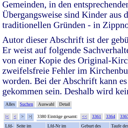
Gemeinden, in den entsprechende
Übergangsweise sind Kinder aus 
traditionellen Gründen - in Zippn
Autor dieser Abschrift ist der geb
Er weist auf folgende Sachverhalte
von einer Kopie des Original-Kirc
zweifelsfreie Fehler im Kirchenbuc
worden. Bei der Abschrift kann e
gekommen sein. Deshalb wird kein
Alles
Suchen
Auswahl
Detail
|<
<
>
>|
3380 Einträge gesamt:
<<
3361
3364
336
Lfd-
Seite im
Lfd-Nr im
Geburt des
Taufe de