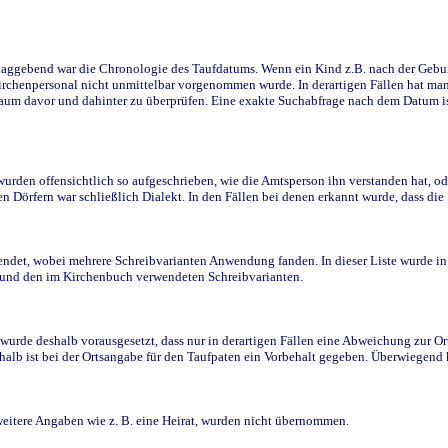
ggebend war die Chronologie des Taufdatums. Wenn ein Kind z.B. nach der Geburt 
rchenpersonal nicht unmittelbar vorgenommen wurde. In derartigen Fällen hat man d
raum davor und dahinter zu überprüfen. Eine exakte Suchabfrage nach dem Datum i
den offensichtlich so aufgeschrieben, wie die Amtsperson ihn verstanden hat, ode
n Dörfern war schließlich Dialekt. In den Fällen bei denen erkannt wurde, dass di
t, wobei mehrere Schreibvarianten Anwendung fanden. In dieser Liste wurde in de
n und den im Kirchenbuch verwendeten Schreibvarianten.
wurde deshalb vorausgesetzt, dass nur in derartigen Fällen eine Abweichung zur O
eshalb ist bei der Ortsangabe für den Taufpaten ein Vorbehalt gegeben. Überwiegen
weitere Angaben wie z. B. eine Heirat, wurden nicht übernommen.