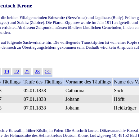
Deutsch Krone
ie beiden Filialgemeinden Briesenitz (Brzez`nica) und Jagdhaus (Budy). Früher g
yce) und Stabitz (Zdbice). Die Pfarrei Zippnow wurde im Jahr 1911 aufgeteilt und e
en errichtet. Ab diesem Zeitpunkt, müssen für diese ländlichen Gemeinden, in den
worden.
 auf folgende Sachverhalte hin: Die vorliegende Transkription ist von einer Kopie 
aber dennoch zu Übertragungsfehlern gekommen sein. Deshalb wird kein Anspruch auf 
19
22
25
28
>>
 Täuflings
Taufe des Täuflings
Vorname des Täuflings
Name des Va
8
05.01.1838
Catharina
Sack
7
07.01.1838
Johann
Höfft
8
07.01.1838
Johann
Heidkrüger
iv Koszalin, früher Köslin, in Polen. Die Anschrift lautet: Diözesanarchiv Koszal
v der Heimatstube des Heimatkreises Deutsch Krone, Ludwigsweg 10, 49152 Bad Ess