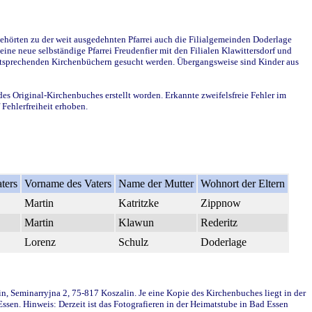
ehörten zu der weit ausgedehnten Pfarrei auch die Filialgemeinden Doderlage
ine neue selbständige Pfarrei Freudenfier mit den Filialen Klawittersdorf und
 entsprechenden Kirchenbüchern gesucht werden. Übergangsweise sind Kinder aus
des Original-Kirchenbuches erstellt worden. Erkannte zweifelsfreie Fehler im
Fehlerfreiheit erhoben.
ters
Vorname des Vaters
Name der Mutter
Wohnort der Eltern
Martin
Katritzke
Zippnow
Martin
Klawun
Rederitz
Lorenz
Schulz
Doderlage
in, Seminarryjna 2, 75-817 Koszalin. Je eine Kopie des Kirchenbuches liegt in der
en. Hinweis: Derzeit ist das Fotografieren in der Heimatstube in Bad Essen