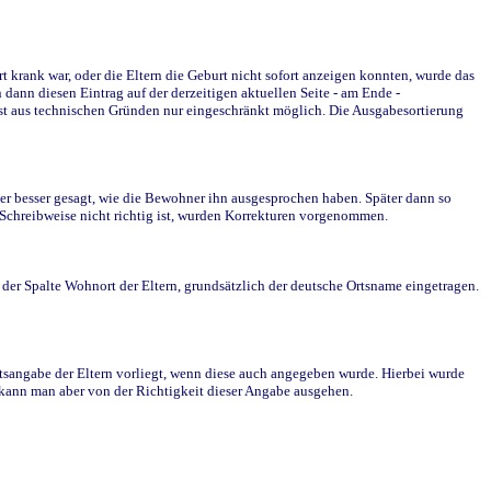
krank war, oder die Eltern die Geburt nicht sofort anzeigen konnten, wurde das
ann diesen Eintrag auf der derzeitigen aktuellen Seite - am Ende -
st aus technischen Gründen nur eingeschränkt möglich. Die Ausgabesortierung
r besser gesagt, wie die Bewohner ihn ausgesprochen haben. Später dann so
e Schreibweise nicht richtig ist, wurden Korrekturen vorgenommen.
r Spalte Wohnort der Eltern, grundsätzlich der deutsche Ortsname eingetragen.
rtsangabe der Eltern vorliegt, wenn diese auch angegeben wurde. Hierbei wurde
d kann man aber von der Richtigkeit dieser Angabe ausgehen.