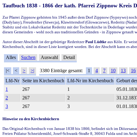
Taufbuch 1838 - 1866 der kath. Pfarrei Zippnow Kreis 
Zur Pfarrei Zippnow gehörten bis 1945 außer dem Dorf Zippnow (Sypnywo) noch d
(Dudylany), Freudenfier (Szwecja), Klawittersdorf (Glowaczewo), Rederitz (Nadarz
Stabitz und ein Lokalvikariat Rederitz mit der Tochterkirche in Doderlage wurd
diesen Gemeinden - wohl noch aus traditionellen Gründen - in Zippnow getauft 
Autor dieser Abschrift ist der gebürtige Rederitzer
Paul Lüdtke
aus Köln. Er weist
Kirchenbuch, sind in dieser Liste korrigiert worden. Bei der Abschrift kann es 
Alles
Suchen
Auswahl
Detail
|<
<
>
>|
3380 Einträge gesamt:
1
4
7
10
13
16
Lfd-Nr
Seite im Kirchenbuch
Lfd-Nr im Kirchenbuch
Geburt des
1
267
1
05.01.183
2
267
2
31.12.183
3
267
3
01.01.183
Hinweise zu den Kirchenbüchern
Das Original-Kirchenbuch von Januar 1838 bis 1866, befindet sich im Diözesanarch
Freien Prälatur Schneidemühl, Josef-Schwank-Straße 8, 36043 Fulda und im Archi