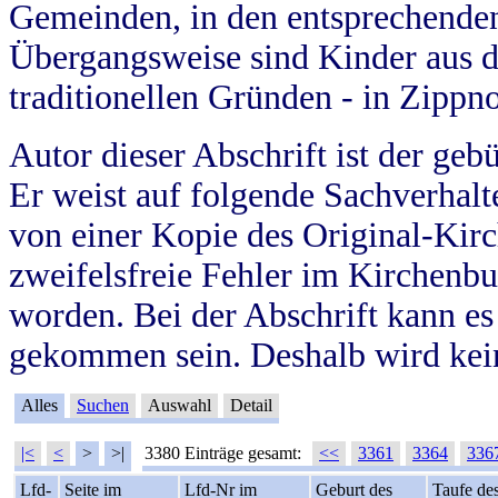
Gemeinden, in den entsprechende
Übergangsweise sind Kinder aus 
traditionellen Gründen - in Zippn
Autor dieser Abschrift ist der geb
Er weist auf folgende Sachverhalte
von einer Kopie des Original-Kirc
zweifelsfreie Fehler im Kirchenbuc
worden. Bei der Abschrift kann e
gekommen sein. Deshalb wird kein
Alles
Suchen
Auswahl
Detail
|<
<
>
>|
3380 Einträge gesamt:
<<
3361
3364
336
Lfd-
Seite im
Lfd-Nr im
Geburt des
Taufe de