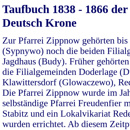
Taufbuch 1838 - 1866 der
Deutsch Krone
Zur Pfarrei Zippnow gehörten bi
(Sypnywo) noch die beiden Filial
Jagdhaus (Budy). Früher gehörten 
die Filialgemeinden Doderlage (D
Klawittersdorf (Glowaczewo), Red
Die Pfarrei Zippnow wurde im Jah
selbständige Pfarrei Freudenfier m
Stabitz und ein Lokalvikariat Red
wurden errichtet. Ab diesem Zeitp