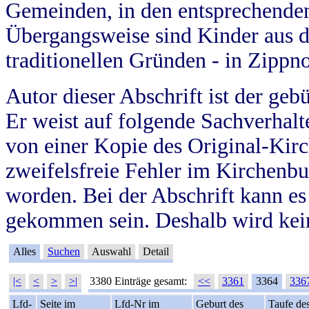
Gemeinden, in den entsprechende
Übergangsweise sind Kinder aus 
traditionellen Gründen - in Zippn
Autor dieser Abschrift ist der geb
Er weist auf folgende Sachverhalte
von einer Kopie des Original-Kirc
zweifelsfreie Fehler im Kirchenbuc
worden. Bei der Abschrift kann e
gekommen sein. Deshalb wird kein
Alles
Suchen
Auswahl
Detail
|<
<
>
>|
3380 Einträge gesamt:
<<
3361
3364
336
Lfd-
Seite im
Lfd-Nr im
Geburt des
Taufe de