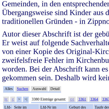
Gemeinden, in den entsprechende
Übergangsweise sind Kinder aus 
traditionellen Gründen - in Zippn
Autor dieser Abschrift ist der geb
Er weist auf folgende Sachverhalte
von einer Kopie des Original-Kirc
zweifelsfreie Fehler im Kirchenbuc
worden. Bei der Abschrift kann e
gekommen sein. Deshalb wird kein
Alles
Suchen
Auswahl
Detail
|<
<
>
>|
3380 Einträge gesamt:
<<
3361
3364
336
Lfd-
Seite im
Lfd-Nr im
Geburt des
Taufe de