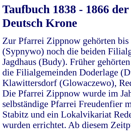
Taufbuch 1838 - 1866 der
Deutsch Krone
Zur Pfarrei Zippnow gehörten bi
(Sypnywo) noch die beiden Filial
Jagdhaus (Budy). Früher gehörten 
die Filialgemeinden Doderlage (D
Klawittersdorf (Glowaczewo), Red
Die Pfarrei Zippnow wurde im Jah
selbständige Pfarrei Freudenfier m
Stabitz und ein Lokalvikariat Red
wurden errichtet. Ab diesem Zeitp