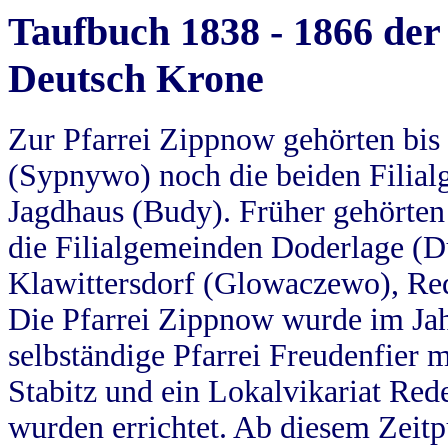
Taufbuch 1838 - 1866 der
Deutsch Krone
Zur Pfarrei Zippnow gehörten bi
(Sypnywo) noch die beiden Filial
Jagdhaus (Budy). Früher gehörten 
die Filialgemeinden Doderlage (D
Klawittersdorf (Glowaczewo), Red
Die Pfarrei Zippnow wurde im Jah
selbständige Pfarrei Freudenfier m
Stabitz und ein Lokalvikariat Red
wurden errichtet. Ab diesem Zeitp