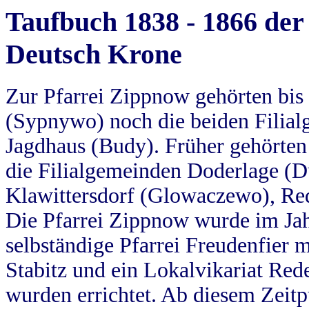
Taufbuch 1838 - 1866 der
Deutsch Krone
Zur Pfarrei Zippnow gehörten bi
(Sypnywo) noch die beiden Filial
Jagdhaus (Budy). Früher gehörten 
die Filialgemeinden Doderlage (D
Klawittersdorf (Glowaczewo), Red
Die Pfarrei Zippnow wurde im Jah
selbständige Pfarrei Freudenfier m
Stabitz und ein Lokalvikariat Red
wurden errichtet. Ab diesem Zeitp