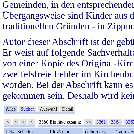
Gemeinden, in den entsprechende
Übergangsweise sind Kinder aus 
traditionellen Gründen - in Zippn
Autor dieser Abschrift ist der geb
Er weist auf folgende Sachverhalte
von einer Kopie des Original-Kirc
zweifelsfreie Fehler im Kirchenbuc
worden. Bei der Abschrift kann e
gekommen sein. Deshalb wird kein
Alles
Suchen
Auswahl
Detail
|<
<
>
>|
3380 Einträge gesamt:
<<
3361
3364
336
Lfd-
Seite im
Lfd-Nr im
Geburt des
Taufe de