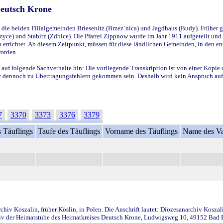
Deutsch Krone
ie beiden Filialgemeinden Briesenitz (Brzez`nica) und Jagdhaus (Budy). Früher g
yce) und Stabitz (Zdbice). Die Pfarrei Zippnow wurde im Jahr 1911 aufgeteilt und e
en errichtet. Ab diesem Zeitpunkt, müssen für diese ländlichen Gemeinden, in den
worden.
 auf folgende Sachverhalte hin: Die vorliegende Transkription ist von einer Kopie 
aber dennoch zu Übertragungsfehlern gekommen sein. Deshalb wird kein Anspruch auf 
7
3370
3373
3376
3379
 Täuflings
Taufe des Täuflings
Vorname des Täuflings
Name des Va
iv Koszalin, früher Köslin, in Polen. Die Anschrift lautet: Diözesanarchiv Koszal
v der Heimatstube des Heimatkreises Deutsch Krone, Ludwigsweg 10, 49152 Bad Ess