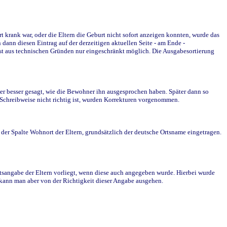
krank war, oder die Eltern die Geburt nicht sofort anzeigen konnten, wurde das
ann diesen Eintrag auf der derzeitigen aktuellen Seite - am Ende -
st aus technischen Gründen nur eingeschränkt möglich. Die Ausgabesortierung
r besser gesagt, wie die Bewohner ihn ausgesprochen haben. Später dann so
e Schreibweise nicht richtig ist, wurden Korrekturen vorgenommen.
r Spalte Wohnort der Eltern, grundsätzlich der deutsche Ortsname eingetragen.
rtsangabe der Eltern vorliegt, wenn diese auch angegeben wurde. Hierbei wurde
d kann man aber von der Richtigkeit dieser Angabe ausgehen.