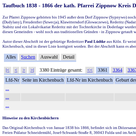
Taufbuch 1838 - 1866 der kath. Pfarrei Zippnow Kreis 
Zur Pfarrei Zippnow gehörten bis 1945 außer dem Dorf Zippnow (Sypnywo) noch d
(Dudylany), Freudenfier (Szwecja), Klawittersdorf (Glowaczewo), Rederitz (Nadarz
Stabitz und ein Lokalvikariat Rederitz mit der Tochterkirche in Doderlage wurd
diesen Gemeinden - wohl noch aus traditionellen Gründen - in Zippnow getauft 
Autor dieser Abschrift ist der gebürtige Rederitzer
Paul Lüdtke
aus Köln. Er weist
Kirchenbuch, sind in dieser Liste korrigiert worden. Bei der Abschrift kann es 
Alles
Suchen
Auswahl
Detail
|<
<
>
>|
3380 Einträge gesamt:
<<
3361
3364
336
Lfd-Nr
Seite im Kirchenbuch
Lfd-Nr im Kirchenbuch
Geburt des
...
...
...
Hinweise zu den Kirchenbüchern
Das Original-Kirchenbuch von Januar 1838 bis 1866, befindet sich im Diözesanarch
Freien Prälatur Schneidemühl, Josef-Schwank-Straße 8, 36043 Fulda und im Archi