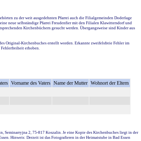
ehörten zu der weit ausgedehnten Pfarrei auch die Filialgemeinden Doderlage
ine neue selbständige Pfarrei Freudenfier mit den Filialen Klawittersdorf und
 entsprechenden Kirchenbüchern gesucht werden. Übergangsweise sind Kinder aus
des Original-Kirchenbuches erstellt worden. Erkannte zweifelsfreie Fehler im
Fehlerfreiheit erhoben.
ters
Vorname des Vaters
Name der Mutter
Wohnort der Eltern
in, Seminarryjna 2, 75-817 Koszalin. Je eine Kopie des Kirchenbuches liegt in der
en. Hinweis: Derzeit ist das Fotografieren in der Heimatstube in Bad Essen