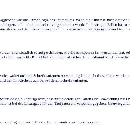
ggebend war die Chronologie des Taufdatums. Wenn ein Kind z.B. nach der Geburt 
rchenpersonal nicht unmittelbar vorgenommen wurde. In derartigen Fällen hat man d
raum davor und dahinter zu überprüfen. Eine exakte Suchabfrage nach dem Datum i
den offensichtlich so aufgeschrieben, wie die Amtsperson ihn verstanden hat, ode
n Dörfern war schließlich Dialekt. In den Fällen bei denen erkannt wurde, dass di
t, wobei mehrere Schreibvarianten Anwendung fanden. In dieser Liste wurde in de
n und den im Kirchenbuch verwendeten Schreibvarianten.
wurde deshalb vorausgesetzt, dass nur in derartigen Fällen eine Abweichung zur O
eshalb ist bei der Ortsangabe für den Taufpaten ein Vorbehalt gegeben. Überwiegen
weitere Angaben wie z. B. eine Heirat, wurden nicht übernommen.