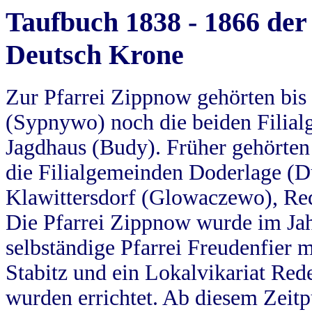
Taufbuch 1838 - 1866 der
Deutsch Krone
Zur Pfarrei Zippnow gehörten bi
(Sypnywo) noch die beiden Filial
Jagdhaus (Budy). Früher gehörten 
die Filialgemeinden Doderlage (D
Klawittersdorf (Glowaczewo), Red
Die Pfarrei Zippnow wurde im Jah
selbständige Pfarrei Freudenfier m
Stabitz und ein Lokalvikariat Red
wurden errichtet. Ab diesem Zeitp