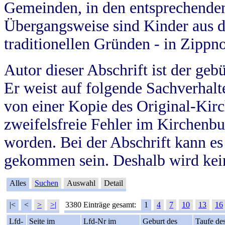
Gemeinden, in den entsprechende
Übergangsweise sind Kinder aus 
traditionellen Gründen - in Zippn
Autor dieser Abschrift ist der geb
Er weist auf folgende Sachverhalte
von einer Kopie des Original-Kirc
zweifelsfreie Fehler im Kirchenbuc
worden. Bei der Abschrift kann e
gekommen sein. Deshalb wird kein
Alles
Suchen
Auswahl
Detail
|<
<
>
>|
3380 Einträge gesamt:
1
4
7
10
13
16
Lfd-
Seite im
Lfd-Nr im
Geburt des
Taufe de