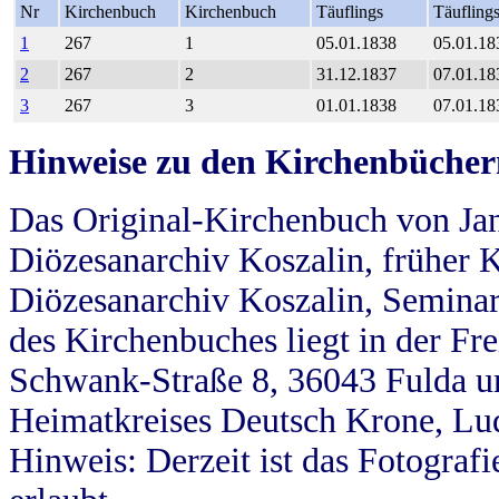
Nr
Kirchenbuch
Kirchenbuch
Täuflings
Täufling
1
267
1
05.01.1838
05.01.18
2
267
2
31.12.1837
07.01.18
3
267
3
01.01.1838
07.01.18
Hinweise zu den Kirchenbücher
Das Original-Kirchenbuch von Jan
Diözesanarchiv Koszalin, früher Kö
Diözesanarchiv Koszalin, Seminar
des Kirchenbuches liegt in der Fr
Schwank-Straße 8, 36043 Fulda u
Heimatkreises Deutsch Krone, Lu
Hinweis: Derzeit ist das Fotograf