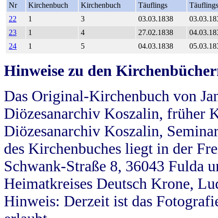
Nr
Kirchenbuch
Kirchenbuch
Täuflings
Täufling
22
1
3
03.03.1838
03.03.18
23
1
4
27.02.1838
04.03.18
24
1
5
04.03.1838
05.03.18
Hinweise zu den Kirchenbücher
Das Original-Kirchenbuch von Jan
Diözesanarchiv Koszalin, früher Kö
Diözesanarchiv Koszalin, Seminar
des Kirchenbuches liegt in der Fr
Schwank-Straße 8, 36043 Fulda u
Heimatkreises Deutsch Krone, Lu
Hinweis: Derzeit ist das Fotograf