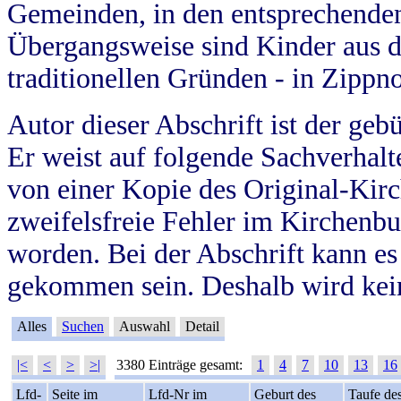
Gemeinden, in den entsprechende
Übergangsweise sind Kinder aus 
traditionellen Gründen - in Zippn
Autor dieser Abschrift ist der geb
Er weist auf folgende Sachverhalte
von einer Kopie des Original-Kirc
zweifelsfreie Fehler im Kirchenbuc
worden. Bei der Abschrift kann e
gekommen sein. Deshalb wird kein
Alles
Suchen
Auswahl
Detail
|<
<
>
>|
3380 Einträge gesamt:
1
4
7
10
13
16
Lfd-
Seite im
Lfd-Nr im
Geburt des
Taufe de