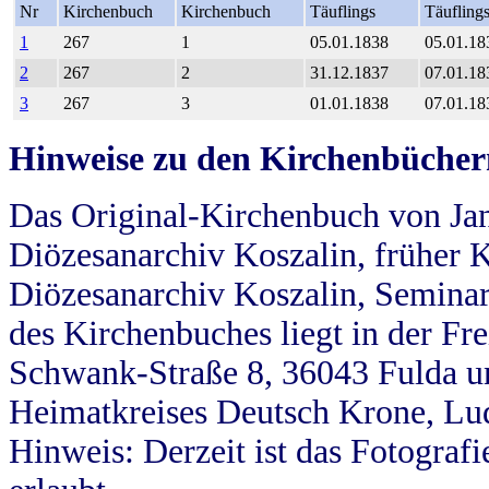
Nr
Kirchenbuch
Kirchenbuch
Täuflings
Täufling
1
267
1
05.01.1838
05.01.18
2
267
2
31.12.1837
07.01.18
3
267
3
01.01.1838
07.01.18
Hinweise zu den Kirchenbücher
Das Original-Kirchenbuch von Jan
Diözesanarchiv Koszalin, früher Kö
Diözesanarchiv Koszalin, Seminar
des Kirchenbuches liegt in der Fr
Schwank-Straße 8, 36043 Fulda u
Heimatkreises Deutsch Krone, Lu
Hinweis: Derzeit ist das Fotograf