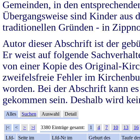
Gemeinden, in den entsprechende
Übergangsweise sind Kinder aus 
traditionellen Gründen - in Zippn
Autor dieser Abschrift ist der geb
Er weist auf folgende Sachverhalte
von einer Kopie des Original-Kirc
zweifelsfreie Fehler im Kirchenbuc
worden. Bei der Abschrift kann e
gekommen sein. Deshalb wird kein
Alles
Suchen
Auswahl
Detail
|<
<
>
>|
3380 Einträge gesamt:
1
4
7
10
13
16
Lfd-
Seite im
Lfd-Nr im
Geburt des
Taufe de