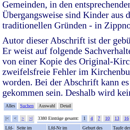
Gemeinden, in den entsprechende
Übergangsweise sind Kinder aus 
traditionellen Gründen - in Zippn
Autor dieser Abschrift ist der geb
Er weist auf folgende Sachverhalte
von einer Kopie des Original-Kirc
zweifelsfreie Fehler im Kirchenbuc
worden. Bei der Abschrift kann e
gekommen sein. Deshalb wird kein
Alles
Suchen
Auswahl
Detail
|<
<
>
>|
3380 Einträge gesamt:
1
4
7
10
13
16
Lfd-
Seite im
Lfd-Nr im
Geburt des
Taufe de