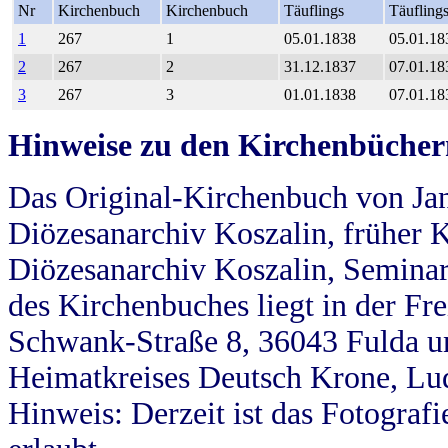
Nr
Kirchenbuch
Kirchenbuch
Täuflings
Täufling
1
267
1
05.01.1838
05.01.18
2
267
2
31.12.1837
07.01.18
3
267
3
01.01.1838
07.01.18
Hinweise zu den Kirchenbücher
Das Original-Kirchenbuch von Jan
Diözesanarchiv Koszalin, früher Kö
Diözesanarchiv Koszalin, Seminar
des Kirchenbuches liegt in der Fr
Schwank-Straße 8, 36043 Fulda u
Heimatkreises Deutsch Krone, Lu
Hinweis: Derzeit ist das Fotograf