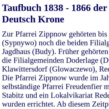
Taufbuch 1838 - 1866 der
Deutsch Krone
Zur Pfarrei Zippnow gehörten bi
(Sypnywo) noch die beiden Filial
Jagdhaus (Budy). Früher gehörten 
die Filialgemeinden Doderlage (D
Klawittersdorf (Glowaczewo), Red
Die Pfarrei Zippnow wurde im Jah
selbständige Pfarrei Freudenfier m
Stabitz und ein Lokalvikariat Red
wurden errichtet. Ab diesem Zeitp